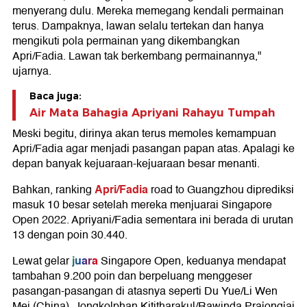
menyerang dulu. Mereka memegang kendali permainan
terus. Dampaknya, lawan selalu tertekan dan hanya
mengikuti pola permainan yang dikembangkan
Apri/Fadia. Lawan tak berkembang permainannya,"
ujarnya.
Baca juga:
Air Mata Bahagia Apriyani Rahayu Tumpah
Meski begitu, dirinya akan terus memoles kemampuan
Apri/Fadia agar menjadi pasangan papan atas. Apalagi ke
depan banyak kejuaraan-kejuaraan besar menanti.
Apri/Fadia
Bahkan, ranking
road to Guangzhou diprediksi
masuk 10 besar setelah mereka menjuarai Singapore
Open 2022. Apriyani/Fadia sementara ini berada di urutan
13 dengan poin 30.440.
juara
Lewat gelar
Singapore Open, keduanya mendapat
tambahan 9.200 poin dan berpeluang menggeser
pasangan-pasangan di atasnya seperti Du Yue/Li Wen
Mei (China), Jongkolphan Kititharakul/Rawinda Prajongjai