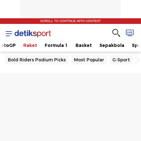
SCROLL TO CONTINUE WITH CONTENT
otoGP
Raket
Formula 1
Basket
Sepakbola
Spo
Bold Riders Podium Picks
Most Popular
G-Sport
J