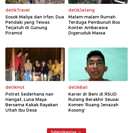
detikTravel
detikJateng
Sosok Maliya dan Irfan, Dua
Malam-malam Rumah
Pendaki yang Tewas
Terduga Pembunuh Bos
Terjatuh di Gunung
Konter Ambarawa
Piramid
Digeruduk Massa
detikHot
detikBali
Potret Sederhana nan
Karier dr Beni di RSUD
Hangat, Luna Maya
Ruteng Berakhir Seusai
Bersama Kakak Rayakan
Komen 'Ruang Jenazah
Ultah Ibu Desa
Kosong'
Selengkapnya