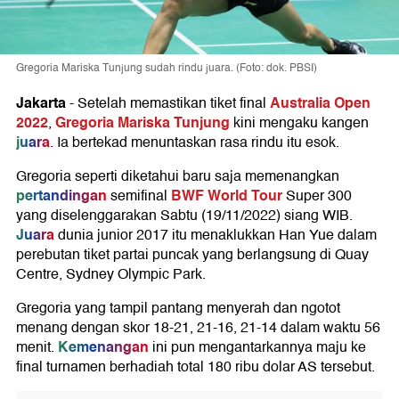
Gregoria Mariska Tunjung sudah rindu juara. (Foto: dok. PBSI)
Jakarta
Australia Open
-
Setelah memastikan tiket final
2022
Gregoria Mariska Tunjung
,
kini mengaku kangen
juara
. Ia bertekad menuntaskan rasa rindu itu esok.
Gregoria seperti diketahui baru saja memenangkan
pertandingan
BWF World Tour
semifinal
Super 300
yang diselenggarakan Sabtu (19/11/2022) siang WIB.
Juara
dunia junior 2017 itu menaklukkan Han Yue dalam
perebutan tiket partai puncak yang berlangsung di Quay
Centre, Sydney Olympic Park.
Gregoria yang tampil pantang menyerah dan ngotot
menang dengan skor 18-21, 21-16, 21-14 dalam waktu 56
Kemenangan
menit.
ini pun mengantarkannya maju ke
final turnamen berhadiah total 180 ribu dolar AS tersebut.