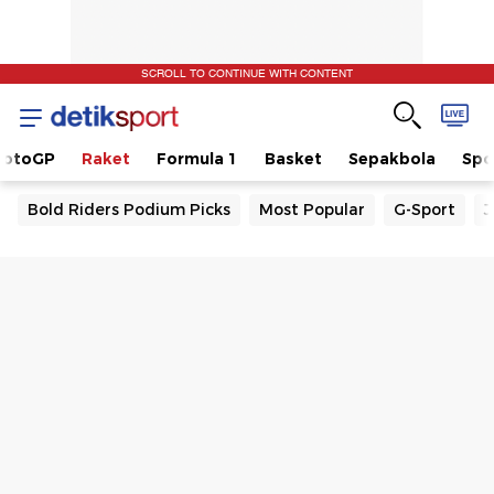
SCROLL TO CONTINUE WITH CONTENT
otoGP
Raket
Formula 1
Basket
Sepakbola
Spo
Bold Riders Podium Picks
Most Popular
G-Sport
J