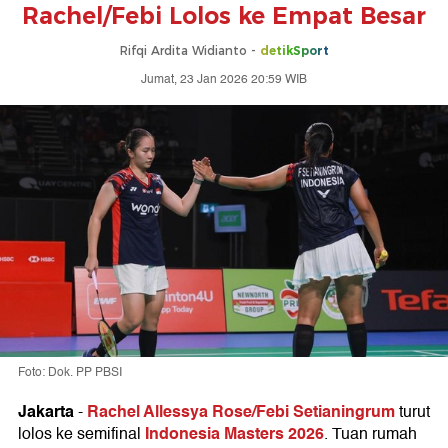
Rachel/Febi Lolos ke Empat Besar
Rifqi Ardita Widianto -
detikSport
Jumat, 23 Jan 2026 20:59 WIB
Foto: Dok. PP PBSI
Jakarta
Rachel Allessya Rose/Febi Setianingrum
-
turut
Indonesia Masters 2026
lolos ke semifinal
. Tuan rumah