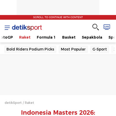
SCROLL TO CONTINUE WITH CONTENT
otoGP
Raket
Formula 1
Basket
Sepakbola
Spo
Bold Riders Podium Picks
Most Popular
G-Sport
J
detikSport
Raket
Indonesia Masters 2026: