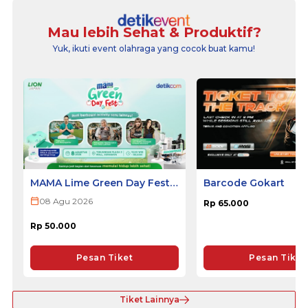
Mau lebih Sehat & Produktif?
Yuk, ikuti event olahraga yang cocok buat kamu!
MAMA Lime Green Day Fest
Barcode Gokart
2026 - SURABAYA
08 Agu 2026
Rp 65.000
Rp 50.000
Pesan Tiket
Pesan Tiket
Tiket Lainnya