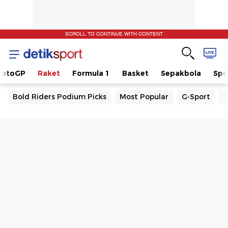
SCROLL TO CONTINUE WITH CONTENT
otoGP
Raket
Formula 1
Basket
Sepakbola
Spo
Bold Riders Podium Picks
Most Popular
G-Sport
J