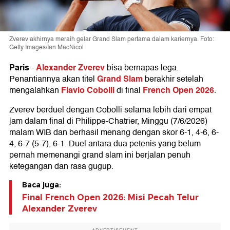
Zverev akhirnya meraih gelar Grand Slam pertama dalam kariernya. Foto:
Getty Images/Ian MacNicol
Paris
Alexander Zverev
-
bisa bernapas lega.
Grand Slam
Penantiannya akan titel
berakhir setelah
Flavio Cobolli
French Open 2026
mengalahkan
di final
.
Zverev berduel dengan Cobolli selama lebih dari empat
jam dalam final di Philippe-Chatrier, Minggu (7/6/2026)
malam WIB dan berhasil menang dengan skor 6-1, 4-6, 6-
4, 6-7 (5-7), 6-1. Duel antara dua petenis yang belum
pernah memenangi grand slam ini berjalan penuh
ketegangan dan rasa gugup.
Baca juga:
Final French Open 2026: Misi Pecah Telur
Alexander Zverev