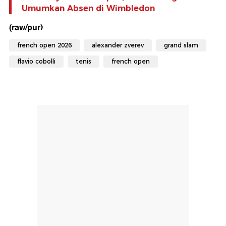
Umumkan Absen di Wimbledon
(raw/pur)
french open 2026
alexander zverev
grand slam
flavio cobolli
tenis
french open