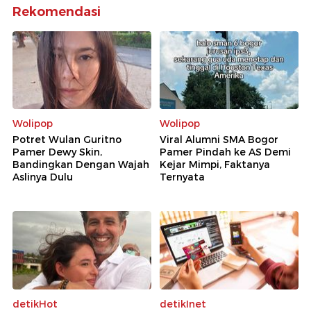
Rekomendasi
Wolipop
Wolipop
Potret Wulan Guritno
Viral Alumni SMA Bogor
Pamer Dewy Skin,
Pamer Pindah ke AS Demi
Bandingkan Dengan Wajah
Kejar Mimpi, Faktanya
Aslinya Dulu
Ternyata
detikHot
detikInet