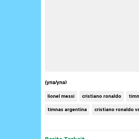
(yna/yna)
lionel messi
cristiano ronaldo
timn
timnas argentina
cristiano ronaldo v