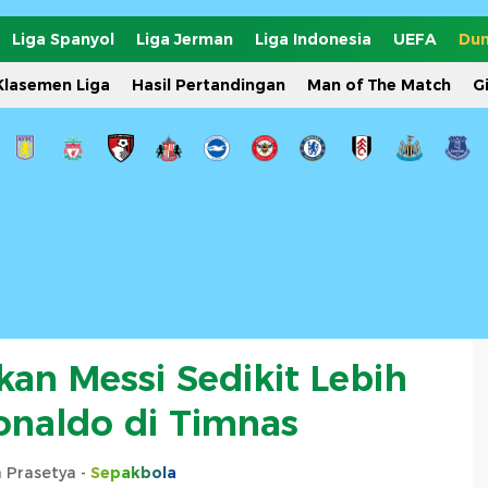
Liga Spanyol
Liga Jerman
Liga Indonesia
UEFA
Dun
Klasemen Liga
Hasil Pertandingan
Man of The Match
G
ikan Messi Sedikit Lebih
Ronaldo di Timnas
a Prasetya -
Sepakbola