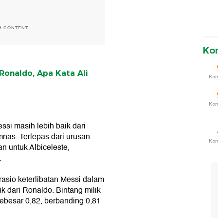
H CONTENT
Ko
Ronaldo, Apa Kata Ali
Ko
Ko
si masih lebih baik dari
mnas. Terlepas dari urusan
Ko
an untuk Albiceleste,
.
 rasio keterlibatan Messi dalam
k dari Ronaldo. Bintang milik
ebesar 0,82, berbanding 0,81