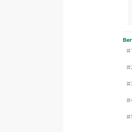
Ber
#
#
#
#
#