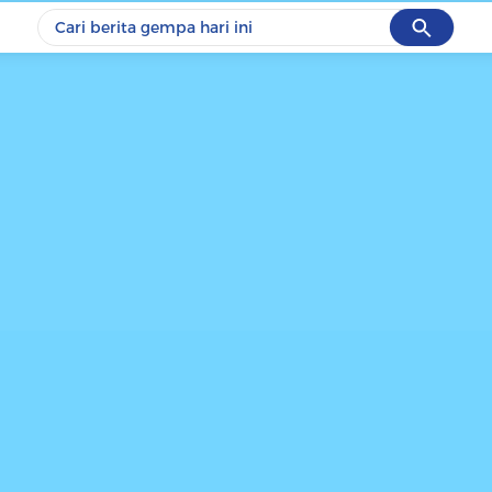
Cancel
Yang sedang ramai dicari
#1
data live draw sgp
#2
piala presiden 2026
#3
prabowo
#4
iran
#5
gempa hari ini
Promoted
Terakhir yang dicari
Loading...