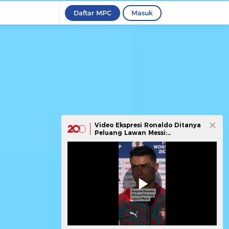
Daftar MPC
Masuk
Video Ekspresi Ronaldo Ditanya
Peluang Lawan Messi:
Pertanyaan Gak Masuk Akal