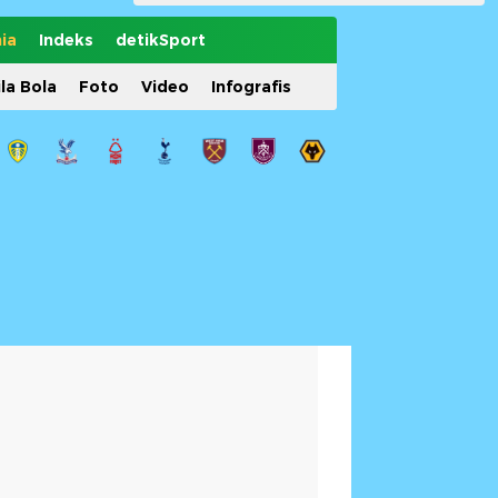
ia
Indeks
detikSport
ila Bola
Foto
Video
Infografis