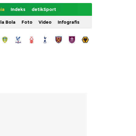
ia
Indeks
detikSport
ila Bola
Foto
Video
Infografis