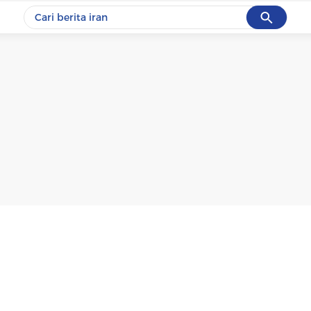
Cancel
Yang sedang ramai dicari
#1
gempa hari ini
#2
gempa
#3
iran
#4
demo
#5
prabowo
Promoted
Terakhir yang dicari
Loading...