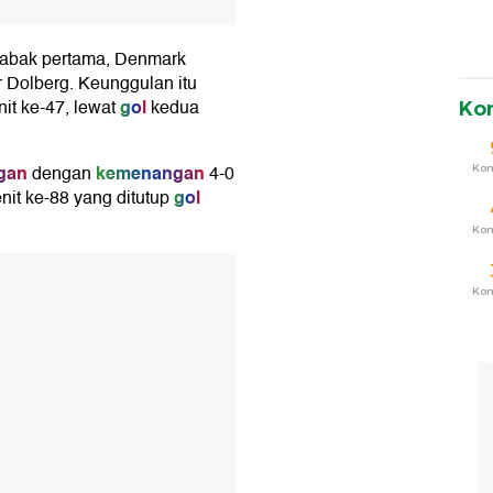
babak pertama, Denmark
 Dolberg. Keunggulan itu
gol
it ke-47, lewat
kedua
Ko
gan
kemenangan
dengan
4-0
Ko
gol
nit ke-88 yang ditutup
Ko
T
Ko