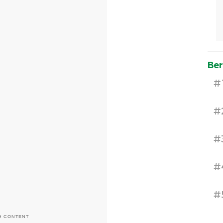
Ber
#
#
#
#
#
H CONTENT