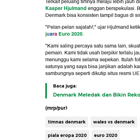
Terkait peluang timnya melaju lebih jauh di
Kasper Hjulmand
enggan berspekulasi. B
Denmark bisa konsisten tampil bagus di si
"Pelan-pelan sajalah!," ujar Hjulmand keti
juara
Euro 2020
.
"Kami saling percaya satu sama lain, skuat
pemain. Kami tidak usah berpikir terlalu ja
menunggu kami selama sepekan. Itulah fok
satunya yang saya bisa janjikan adalah ka
sambungnya seperti dikutip situs resmi U
Baca juga:
Denmark Meledak dan Bikin Reko
(mrp/pur)
timnas denmark
wales vs denmark
piala eropa 2020
euro 2020