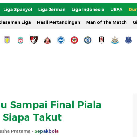
Liga Spanyol
Liga Jerman
Liga Indonesia
UEFA
Dun
Klasemen Liga
Hasil Pertandingan
Man of The Match
G
u Sampai Final Piala
 Siapa Takut
sha Pratama -
Sepakbola