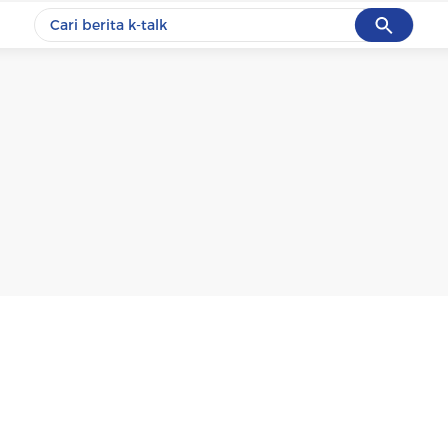
Cancel
Yang sedang ramai dicari
#1
data live draw sgp
#2
k-talk
#3
kebakaran
#4
prabowo
#5
gempa hari ini
Promoted
Terakhir yang dicari
Loading...