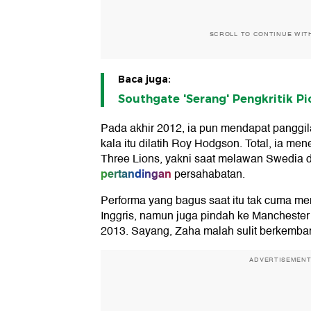
SCROLL TO CONTINUE WIT
Baca juga:
Southgate 'Serang' Pengkritik Pi
Pada akhir 2012, ia pun mendapat panggila
kala itu dilatih Roy Hodgson. Total, ia m
Three Lions, yakni saat melawan Swedia d
pertandingan
persahabatan.
Performa yang bagus saat itu tak cuma m
Inggris, namun juga pindah ke Mancheste
2013. Sayang, Zaha malah sulit berkembang
ADVERTISEMEN