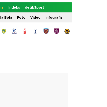
ia
Indeks
detikSport
ila Bola
Foto
Video
Infografis