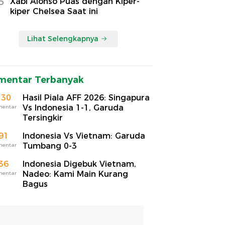
5
Xabi Alonso Puas dengan Kiper-
kiper Chelsea Saat ini
Lihat Selengkapnya
mentar Terbanyak
130
Hasil Piala AFF 2026: Singapura
Vs Indonesia 1-1, Garuda
mentar
Tersingkir
91
Indonesia Vs Vietnam: Garuda
Tumbang 0-3
mentar
36
Indonesia Digebuk Vietnam,
Nadeo: Kami Main Kurang
mentar
Bagus