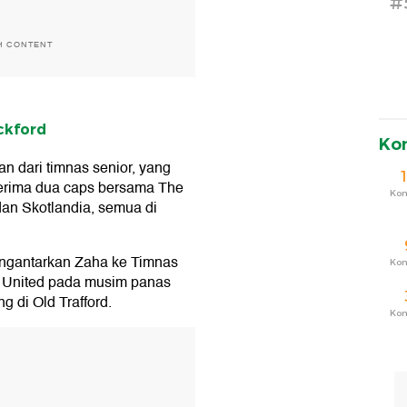
#
H CONTENT
ckford
Ko
n dari timnas senior, yang
enerima dua caps bersama The
Ko
an Skotlandia, semua di
engantarkan Zaha ke Timnas
Ko
r United pada musim panas
 di Old Trafford.
Ko
T