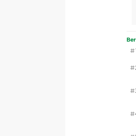
Ber
#
#
#
#