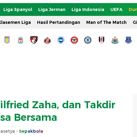
Liga Spanyol
Liga Jerman
Liga Indonesia
UEFA
Dun
Klasemen Liga
Hasil Pertandingan
Man of The Match
G
ilfried Zaha, dan Takdir
isa Bersama
rasetya -
Sepakbola