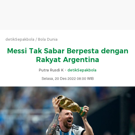
detikSepakbola
Bola Dunia
Messi Tak Sabar Berpesta dengan
Rakyat Argentina
Putra Rusdi K -
detikSepakbola
Selasa, 20 Des 2022 08:00 WIB