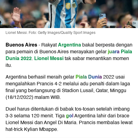
Lionel Messi. Foto: Getty Images/Quality Sport Images
Buenos Aires
Argentina
-
Rakyat
bakal berpesta dengan
juara
Piala
para pemain di Buenos Aires merayakan gelar
Dunia 2022
Lionel Messi
.
tak sabar menantikan momen
itu.
Piala Dunia
Argentina berhasil meraih gelar
2022 usai
mengalahkan Prancis 4-2 melalui adu penalti dalam laga
final yang berlangsung di Stadion Lusail, Qatar, Minggu
(18/12/2022) malam WIB.
Duel harus ditentukan di babak tos-tosan setelah imbang
gol
3-3 selama 120 menit. Tiga
Argentina lahir dari brace
Lionel Messi dan Angel Di Maria. Prancis membalas lewat
hat-trick Kylian Mbappe.