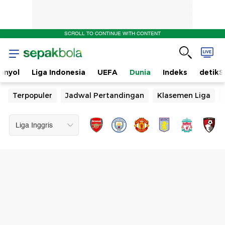
SCROLL TO CONTINUE WITH CONTENT
anyol
Liga Indonesia
UEFA
Dunia
Indeks
detikS
Terpopuler
Jadwal Pertandingan
Klasemen Liga