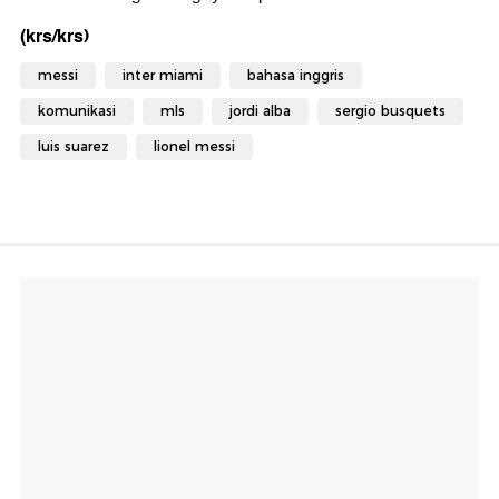
(krs/krs)
messi
inter miami
bahasa inggris
komunikasi
mls
jordi alba
sergio busquets
luis suarez
lionel messi