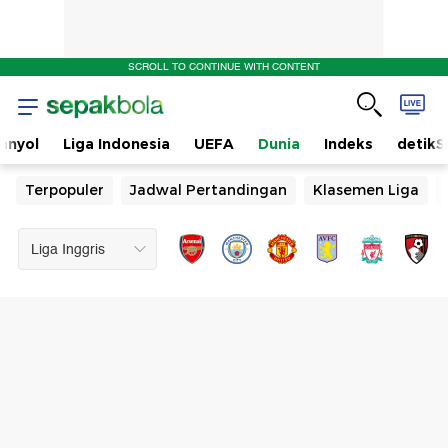
SCROLL TO CONTINUE WITH CONTENT
anyol
Liga Indonesia
UEFA
Dunia
Indeks
detikS
Terpopuler
Jadwal Pertandingan
Klasemen Liga