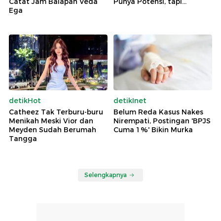
Catat Jam Balapan Veda
Punya Potensi, tapi...
Ega
detikHot
detikInet
Catheez Tak Terburu-buru
Belum Reda Kasus Nakes
Menikah Meski Vior dan
Nirempati, Postingan 'BPJS
Meyden Sudah Berumah
Cuma 1%' Bikin Murka
Tangga
Selengkapnya