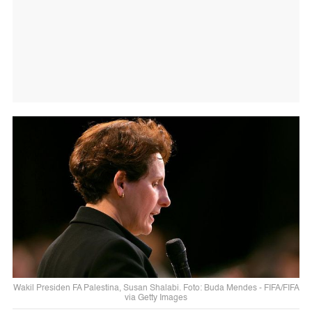
Wakil Presiden FA Palestina, Susan Shalabi. Foto: Buda Mendes - FIFA/FIFA
via Getty Images