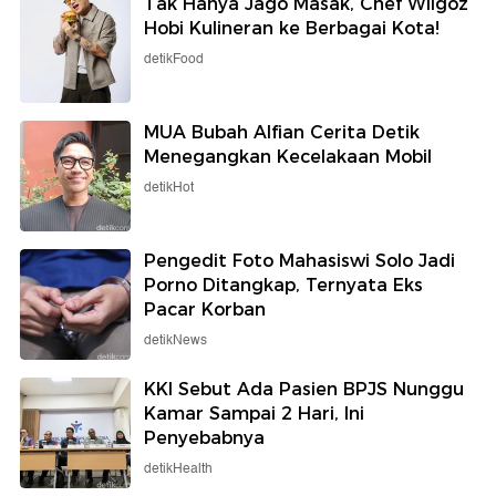
Tak Hanya Jago Masak, Chef Wilgoz
Hobi Kulineran ke Berbagai Kota!
detikFood
MUA Bubah Alfian Cerita Detik
Menegangkan Kecelakaan Mobil
detikHot
Pengedit Foto Mahasiswi Solo Jadi
Porno Ditangkap, Ternyata Eks
Pacar Korban
detikNews
KKI Sebut Ada Pasien BPJS Nunggu
Kamar Sampai 2 Hari, Ini
Penyebabnya
detikHealth