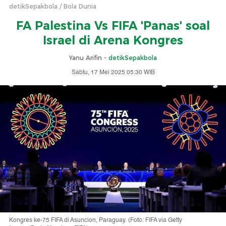
detikSepakbola
Bola Dunia
FA Palestina Vs FIFA 'Panas' soal
Israel di Arena Kongres
Yanu Arifin -
detikSepakbola
Sabtu, 17 Mei 2025 05:30 WIB
Kongres ke-75 FIFA di Asuncion, Paraguay. (Foto: FIFA via Getty