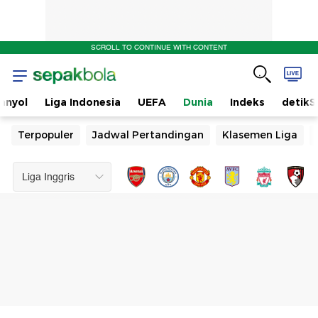
SCROLL TO CONTINUE WITH CONTENT
anyol
Liga Indonesia
UEFA
Dunia
Indeks
detikS
Terpopuler
Jadwal Pertandingan
Klasemen Liga