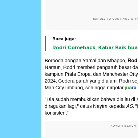
SCROLL TO CONTINUE WIT
Baca juga:
Rodri Comeback, Kabar Baik bua
Rodr
Berbeda dengan Yamal dan Mbappe,
Namun, Rodri memberi pengaruh besar da
kampiun Piala Eropa, dan Manchester City
2024. Cedera parah yang dialami Rodri s
juara
Man City limbung, sehingga nirgelar
.
"Dia sudah membuktikan bahwa dia itu di an
diragukan lagi," cetus Nayim kepada
AS.
"
konsisten."
ADVERTISEMEN