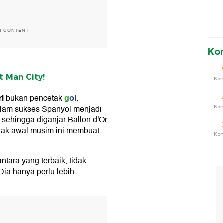
H CONTENT
Ko
t Man City!
Ko
i
gol
bukan pencetak
.
lam sukses Spanyol menjadi
Ko
 sehingga diganjar Ballon d'Or
ejak awal musim ini membuat
Ko
tara yang terbaik, tidak
Dia hanya perlu lebih
T