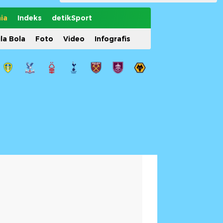
ia
Indeks
detikSport
ila Bola
Foto
Video
Infografis