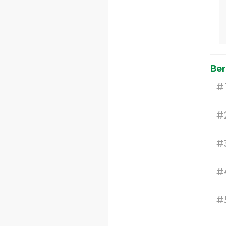
Ber
#
#
#
#
#