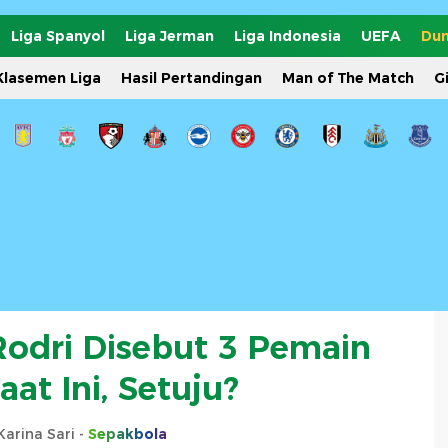
Liga Spanyol
Liga Jerman
Liga Indonesia
UEFA
Dun
Klasemen Liga
Hasil Pertandingan
Man of The Match
G
odri Disebut 3 Pemain
aat Ini, Setuju?
arina Sari -
Sepakbola