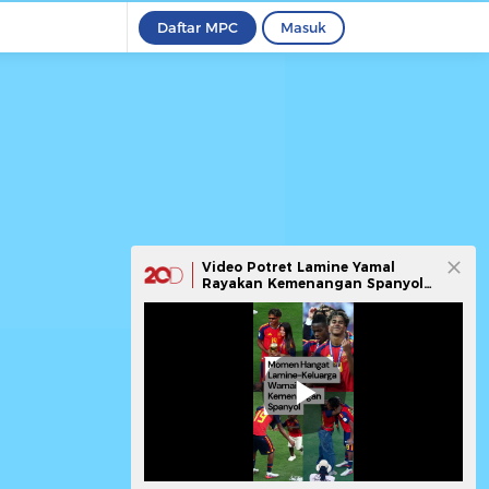
Daftar MPC
Masuk
Video Potret Lamine Yamal
Rayakan Kemenangan Spanyol
di Piala Dunia 2026