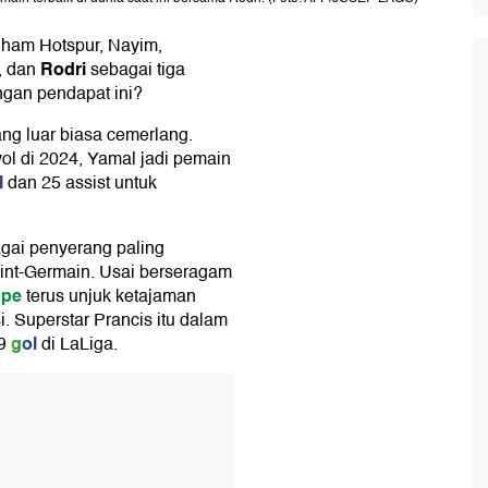
nham Hotspur, Nayim,
Rodri
, dan
sebagai tiga
engan pendapat ini?
ng luar biasa cemerlang.
l di 2024, Yamal jadi pemain
l
dan 25 assist untuk
gai penyerang paling
aint-Germain. Usai berseragam
ppe
terus unjuk ketajaman
i. Superstar Prancis itu dalam
gol
9
di LaLiga.