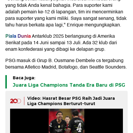
yang tidak Anda kenal bahagia. Para suporter kami
adalah pemain ke-12 di lapangan, tim ini mencerminkan
para suporter yang kami miliki. Saya sangat senang, tidak
tahu harus berkata apa lagi," Enrique mengungkapkan.
Piala Dunia
Antarklub 2025 berlangsung di Amerika
Serikat pada 14 Juni sampai 13 Juli. Ada 32 klub dari
enam konfederasi yang dibagi ke delapan grup.
PSG masuk di Grup B. Ousmane Dembele cs tergabung
bersama Atletico Madrid, Botafogo, dan Seattle Sounders.
Baca juga:
Juara Liga Champions Tanda Era Baru di PSG
Video: Hasrat Besar PSG Raih Jadi Juara
Liga Champions Berturut-turut