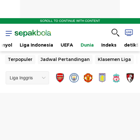
SCROLL TO CONTINUE WITH CONTENT
anyol
Liga Indonesia
UEFA
Dunia
Indeks
detikS
Terpopuler
Jadwal Pertandingan
Klasemen Liga