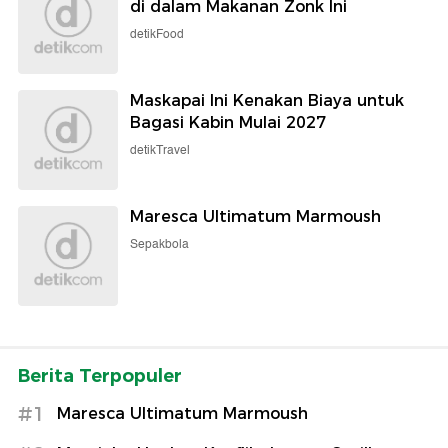
di dalam Makanan Zonk Ini
detikFood
Maskapai Ini Kenakan Biaya untuk
Bagasi Kabin Mulai 2027
detikTravel
Maresca Ultimatum Marmoush
Sepakbola
Berita Terpopuler
#1
Maresca Ultimatum Marmoush