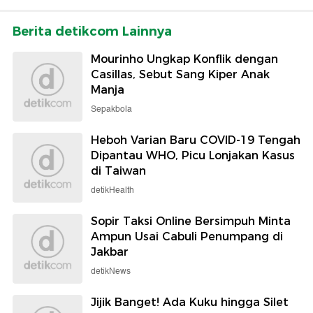
Berita detikcom Lainnya
Mourinho Ungkap Konflik dengan
Casillas, Sebut Sang Kiper Anak
Manja
Sepakbola
Heboh Varian Baru COVID-19 Tengah
Dipantau WHO, Picu Lonjakan Kasus
di Taiwan
detikHealth
Sopir Taksi Online Bersimpuh Minta
Ampun Usai Cabuli Penumpang di
Jakbar
detikNews
Jijik Banget! Ada Kuku hingga Silet