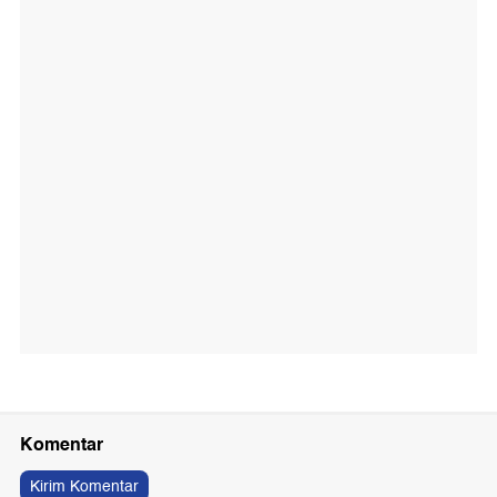
Komentar
Kirim Komentar