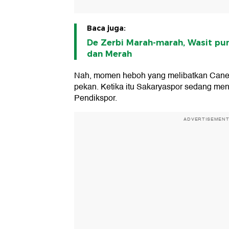
Baca juga:
De Zerbi Marah-marah, Wasit pu
dan Merah
Nah, momen heboh yang melibatkan Caner E
pekan. Ketika itu Sakaryaspor sedang men
Pendikspor.
ADVERTISEMEN