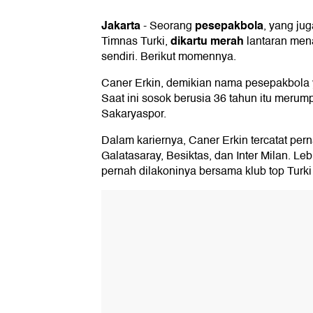
Jakarta
pesepakbola
-
Seorang
, yang jug
dikartu merah
Timnas Turki,
lantaran men
sendiri. Berikut momennya.
Caner Erkin, demikian nama pesepakbola y
Saat ini sosok berusia 36 tahun itu merumpu
Sakaryaspor.
Dalam kariernya, Caner Erkin tercatat pe
Galatasaray, Besiktas, dan Inter Milan. Le
pernah dilakoninya bersama klub top Turk