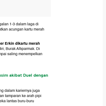
galan 1-3 dalam laga di
atkan acungan kartu merah
er Erkin dikartu merah
ri, Burak Altıparmak. Di
ampai saling menempelkan
usim akibat Duel dengan
ng dalam kariernya juga
an tamparan ke arah pipi
eka lantas buru-buru