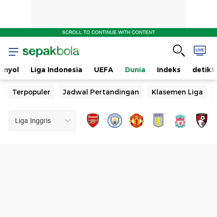
SCROLL TO CONTINUE WITH CONTENT
anyol
Liga Indonesia
UEFA
Dunia
Indeks
detikS
Terpopuler
Jadwal Pertandingan
Klasemen Liga