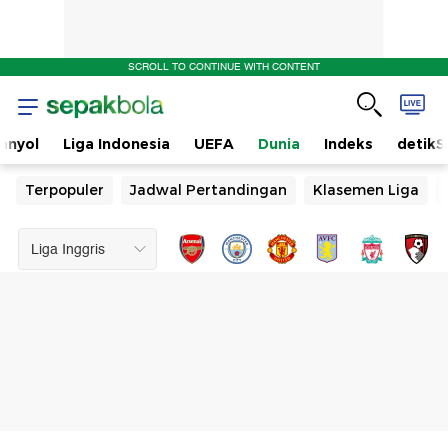
SCROLL TO CONTINUE WITH CONTENT
anyol
Liga Indonesia
UEFA
Dunia
Indeks
detikS
Terpopuler
Jadwal Pertandingan
Klasemen Liga