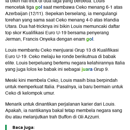
Ia bikin hat-trick di dua laga yang berbeda. Louis
gol
mencetak tiga
saat membawa Ceko menang 6-1 atas
Azerbaijan (12/11). Sepekan berselang, ia mengulangi
torehan yang sama saat Ceko menang 4-0 atas Irlandia
Utara. Dua hat-tricknya ini bikin Louis memuncaki daftar
top skor Kualifikasi Euro U-19 bersama penyerang
gol
Jerman, Francis Onyeka dengan enam
.
Louis membantu Ceko menjuarai Grup 13 di Kualifikasi
Euro U-19. Ceko melaju ke ronde berikutnua di babak
elite. Louis berpeluang bertemu negara kelahirannya Italia
juara
yang juga lolos ke babak ini sebagai
Grup 9.
Meski kini membela Ceko, Louis masih bisa berpindah
untuk memperkuat Italia. Pasalnya, ia baru bermain untuk
Ceko di kelompok umur.
Menarik untuk dinantikan perjalanan karier dari Louis.
Apakah, ia nantikanya bakal tetap membela negara sang
ibu atau melanjutkan trah Buffon di Gli Azzurri.
Baca juga: