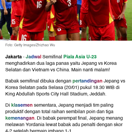
Foto: Getty Images/Zhizhao Wu
Jakarta
Jadwal
Piala Asia U-23
-
Semifinal
menghadirkan dua laga panas yaitu Jepang vs Korea
Selatan dan Vietnam vs China. Main nanti malam!
pertandingan
Babak semifinal dibuka dengan
Jepang vs
Korea Selatan pada Selasa (20/01) pukul 18.30 WIB di
King Abdullah Sports City Hall Stadium, Jeddah.
klasemen
Di
sementara, Jepang menjadi tim paling
produktif dengan total raihan sembilan poin dan tiga
kemenangan
. Di babak perempat final, Jepang menang
melawan Yordania lewat babak adu penalti dengan skor
4-2 setelah bermain imbang 1-1.