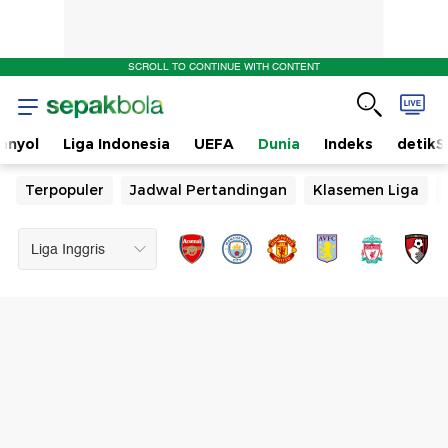
SCROLL TO CONTINUE WITH CONTENT
anyol
Liga Indonesia
UEFA
Dunia
Indeks
detikS
Terpopuler
Jadwal Pertandingan
Klasemen Liga