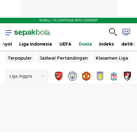
SCROLL TO CONTINUE WITH CONTENT
anyol
Liga Indonesia
UEFA
Dunia
Indeks
detikS
Terpopuler
Jadwal Pertandingan
Klasemen Liga