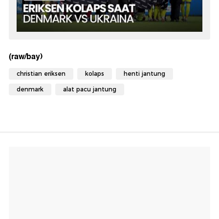
(raw/bay)
christian eriksen
kolaps
henti jantung
denmark
alat pacu jantung