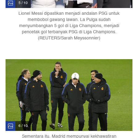
5 / 10
Lionel Messi dipastikan menjadi andalan PSG untuk
membobol gawang lawan. La Pulga sudah
menyumbangkan 5 gol di Liga Champions, menjadi
pencetak gol terbanyak PSG di Liga Champions.
(REUTERS/Sarah Meyssonnier)
6 / 10
Sementara itu, Madrid mempunyai kekhawatiran