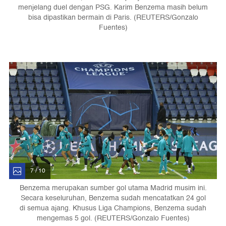
menjelang duel dengan PSG. Karim Benzema masih belum
bisa dipastikan bermain di Paris. (REUTERS/Gonzalo
Fuentes)
7 / 10
Benzema merupakan sumber gol utama Madrid musim ini.
Secara keseluruhan, Benzema sudah mencatatkan 24 gol
di semua ajang. Khusus Liga Champions, Benzema sudah
mengemas 5 gol. (REUTERS/Gonzalo Fuentes)