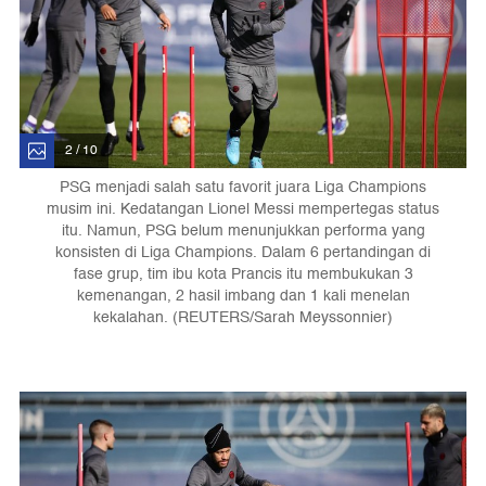
2 / 10
PSG menjadi salah satu favorit juara Liga Champions
musim ini. Kedatangan Lionel Messi mempertegas status
itu. Namun, PSG belum menunjukkan performa yang
konsisten di Liga Champions. Dalam 6 pertandingan di
fase grup, tim ibu kota Prancis itu membukukan 3
kemenangan, 2 hasil imbang dan 1 kali menelan
kekalahan. (REUTERS/Sarah Meyssonnier)