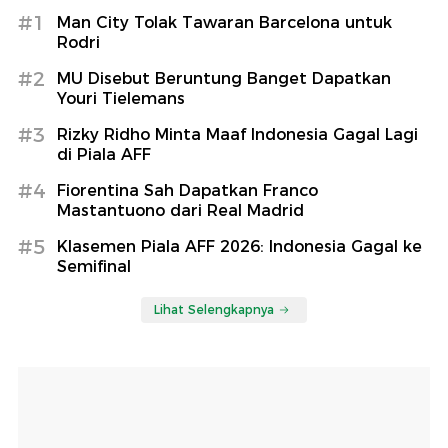
#1
Man City Tolak Tawaran Barcelona untuk
Rodri
#2
MU Disebut Beruntung Banget Dapatkan
Youri Tielemans
#3
Rizky Ridho Minta Maaf Indonesia Gagal Lagi
di Piala AFF
#4
Fiorentina Sah Dapatkan Franco
Mastantuono dari Real Madrid
#5
Klasemen Piala AFF 2026: Indonesia Gagal ke
Semifinal
Lihat Selengkapnya