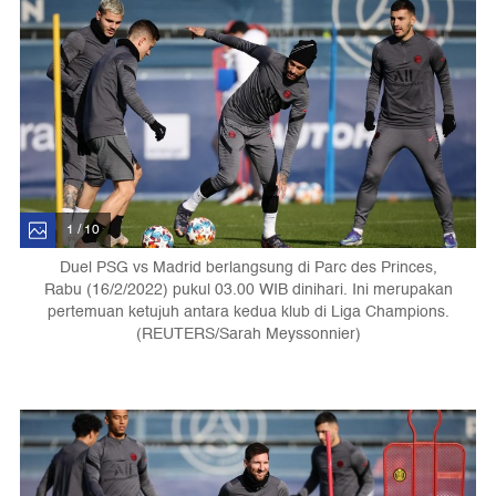
1 / 10
Duel PSG vs Madrid berlangsung di Parc des Princes,
Rabu (16/2/2022) pukul 03.00 WIB dinihari. Ini merupakan
pertemuan ketujuh antara kedua klub di Liga Champions.
(REUTERS/Sarah Meyssonnier)