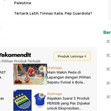
Palestina
Tertarik Latih Timnas Italia, Pep Guardiola?
p
Ber
#
#
#
#
#