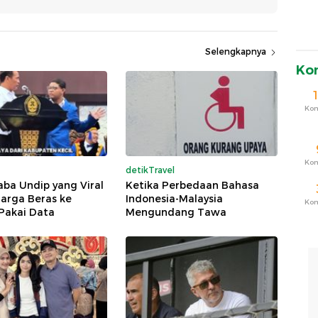
Selengkapnya
Ko
Ko
Ko
detikTravel
ba Undip yang Viral
Ketika Perbedaan Bahasa
arga Beras ke
Indonesia-Malaysia
Ko
Pakai Data
Mengundang Tawa