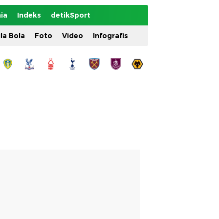
ia
Indeks
detikSport
ila Bola
Foto
Video
Infografis