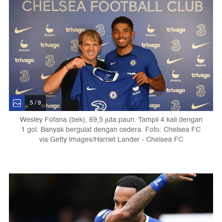
5 / 9
Wesley Fofana (bek), 69,5 juta paun. Tampil 4 kali dengan
1 gol. Banyak bergulat dengan cedera. Foto: Chelsea FC
via Getty Images/Harriet Lander - Chelsea FC