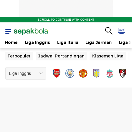
SCROLL TO CONTINUE WITH CONTENT
Home
Liga Inggris
Liga Italia
Liga Jerman
Liga 
Terpopuler
Jadwal Pertandingan
Klasemen Liga