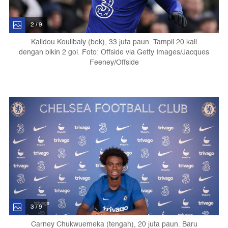
2 / 9
Kalidou Koulibaly (bek), 33 juta paun. Tampil 20 kali
dengan bikin 2 gol. Foto: Offside via Getty Images/Jacques
Feeney/Offside
3 / 9
Carney Chukwuemeka (tengah), 20 juta paun. Baru