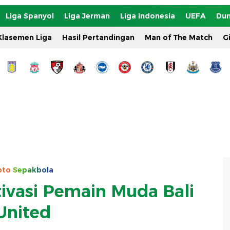
Liga Spanyol
Liga Jerman
Liga Indonesia
UEFA
Dun
Klasemen Liga
Hasil Pertandingan
Man of The Match
G
oto
Sepakbola
tivasi Pemain Muda Bali
United