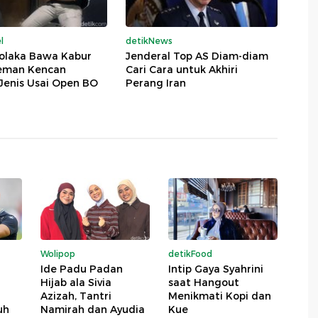
l
detikNews
Kolaka Bawa Kabur
Jenderal Top AS Diam-diam
eman Kencan
Cari Cara untuk Akhiri
Jenis Usai Open BO
Perang Iran
Wolipop
detikFood
i
Ide Padu Padan
Intip Gaya Syahrini
Hijab ala Sivia
saat Hangout
Azizah, Tantri
Menikmati Kopi dan
uh
Namirah dan Ayudia
Kue