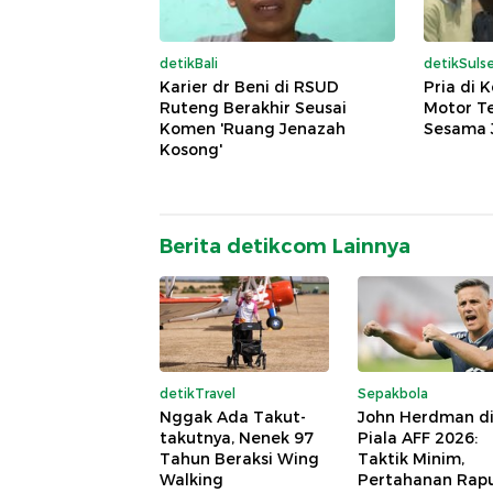
detikBali
detikSulse
Karier dr Beni di RSUD
Pria di 
Ruteng Berakhir Seusai
Motor T
Komen 'Ruang Jenazah
Sesama 
Kosong'
Berita detikcom Lainnya
detikTravel
Sepakbola
Nggak Ada Takut-
John Herdman d
takutnya, Nenek 97
Piala AFF 2026:
Tahun Beraksi Wing
Taktik Minim,
Walking
Pertahanan Rap