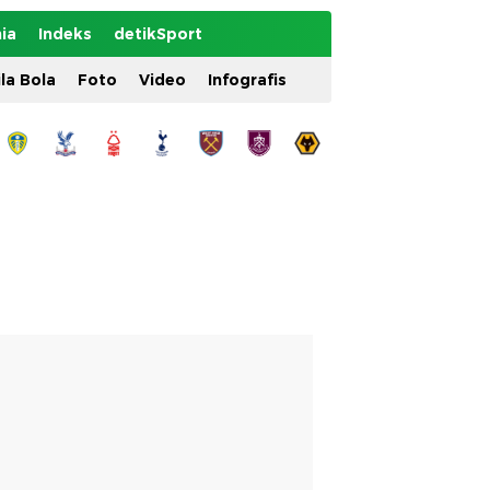
ia
Indeks
detikSport
ila Bola
Foto
Video
Infografis