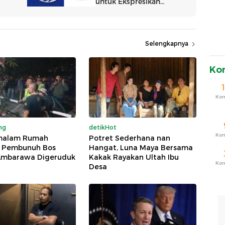
Selengkapnya
Ko
Ko
ng
detikHot
Ko
malam Rumah
Potret Sederhana nan
 Pembunuh Bos
Hangat, Luna Maya Bersama
Ambarawa Digeruduk
Kakak Rayakan Ultah Ibu
Ko
Desa