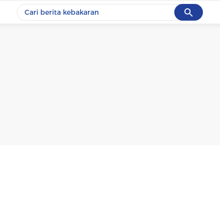
Cancel
Yang sedang ramai dicari
#1
data live draw sgp
#2
k-talk
#3
kebakaran
#4
prabowo
#5
gempa hari ini
Promoted
Terakhir yang dicari
Loading...