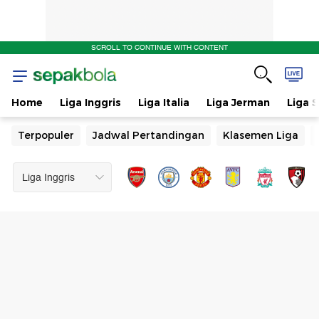
SCROLL TO CONTINUE WITH CONTENT
Home
Liga Inggris
Liga Italia
Liga Jerman
Liga 
Terpopuler
Jadwal Pertandingan
Klasemen Liga