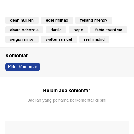
dean huijsen
eder militao
ferland mendy
alvaro odriozola
danilo
pepe
fabio coentrao
sergio ramos
walter samuel
real madrid
Komentar
Kirim Komentar
Belum ada komentar.
Jadilah yang pertama berkomentar di sini