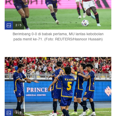
2 / 5
Berimbang 0-0 di babak pertama, MU lantas kebobolan
pada menit ke-71. (Foto: REUTERS/Hasnoor Hussain)
3 / 5