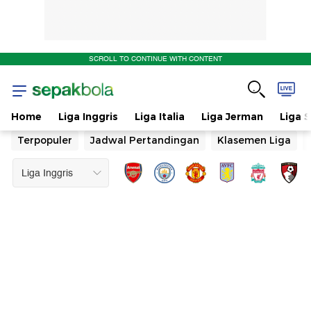
SCROLL TO CONTINUE WITH CONTENT
Home
Liga Inggris
Liga Italia
Liga Jerman
Liga 
Terpopuler
Jadwal Pertandingan
Klasemen Liga