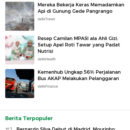
Mereka Bekerja Keras Memadamkan
Api di Gunung Gede Pangrango
detikTravel
Resep Camilan MPASI ala Ahli Gizi,
Setup Apel Roti Tawar yang Padat
Nutrisi
detikHealth
Kemenhub Ungkap 56% Perjalanan
Bus AKAP Melakukan Pelanggaran
detikFinance
Berita Terpopuler
#1
Bernardo Silva Debut di Madrid, Mourinho: