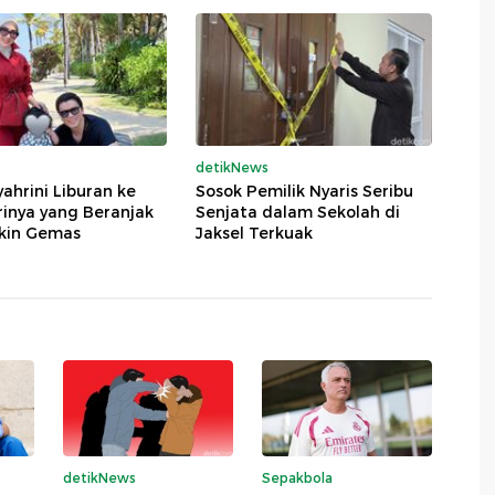
detikNews
yahrini Liburan ke
Sosok Pemilik Nyaris Seribu
trinya yang Beranjak
Senjata dalam Sekolah di
ikin Gemas
Jaksel Terkuak
detikNews
Sepakbola