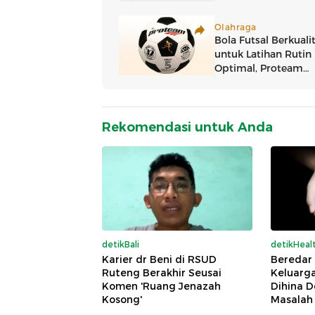
Rekomendasi untuk Anda
detikBali
detikHeal
Karier dr Beni di RSUD
Beredar
Ruteng Berakhir Seusai
Keluarg
Komen 'Ruang Jenazah
Dihina 
Kosong'
Masalah 