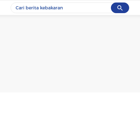
Cancel
Yang sedang ramai dicari
#1
data live draw sgp
#2
k-talk
#3
kebakaran
#4
prabowo
#5
gempa hari ini
Promoted
Terakhir yang dicari
Loading...