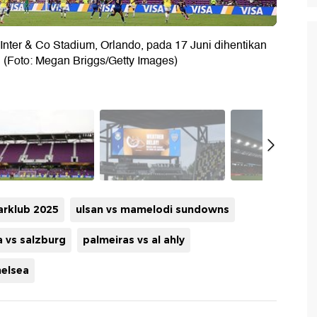
ter & Co Stadium, Orlando, pada 17 Juni dihentikan
. (Foto: Megan Briggs/Getty Images)
arklub 2025
ulsan vs mamelodi sundowns
 vs salzburg
palmeiras vs al ahly
helsea