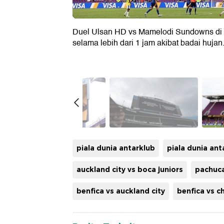
Duel Ulsan HD vs Mamelodi Sundowns di In
selama lebih dari 1 jam akibat badai hujan
piala dunia antarklub
piala dunia ant
auckland city vs boca juniors
pachuca
benfica vs auckland city
benfica vs c