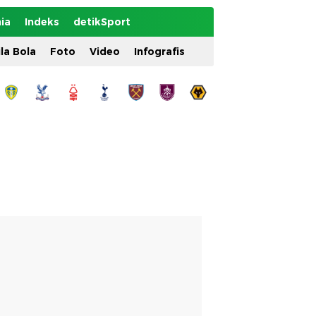
ia
Indeks
detikSport
ila Bola
Foto
Video
Infografis