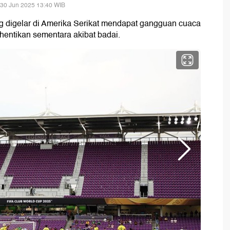
 30 Jun 2025 13:40 WIB
g digelar di Amerika Serikat mendapat gangguan cuaca
hentikan sementara akibat badai.