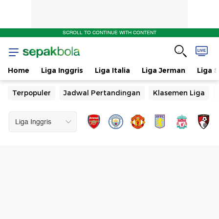
SCROLL TO CONTINUE WITH CONTENT
Home
Liga Inggris
Liga Italia
Liga Jerman
Liga 
Terpopuler
Jadwal Pertandingan
Klasemen Liga