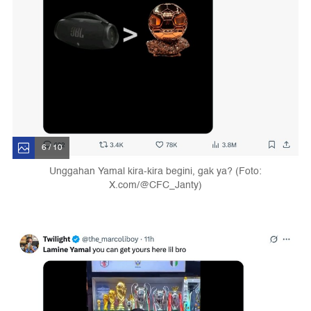
6 / 10
Unggahan Yamal kira-kira begini, gak ya? (Foto:
X.com/@CFC_Janty)