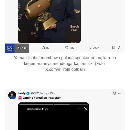
5 / 10
Yamal disebut membawa pulang speaker emas, karena
kegemarannya mendengarkan musik. (Foto:
X.com@TrollFootball)