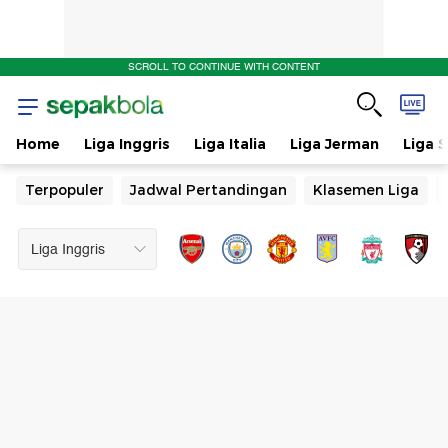
SCROLL TO CONTINUE WITH CONTENT
Home
Liga Inggris
Liga Italia
Liga Jerman
Liga 
Terpopuler
Jadwal Pertandingan
Klasemen Liga