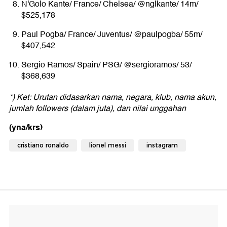
N'Golo Kante/ France/ Chelsea/ @nglkante/ 14m/
$525,178
Paul Pogba/ France/ Juventus/ @paulpogba/ 55m/
$407,542
Sergio Ramos/ Spain/ PSG/ @sergioramos/ 53/
$368,639
*) Ket: Urutan didasarkan nama, negara, klub, nama akun,
jumlah followers (dalam juta), dan nilai unggahan
(yna/krs)
cristiano ronaldo
lionel messi
instagram