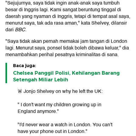
"Sejujurnya, saya tidak ingin anak-anak saya tumbuh
besar di Inggris lagi. Kami sangat beruntung tinggal di
daerah yang nyaman di Inggris, tetapi di tempat asal saya,
menurut saya, tak ada rasa aman," kata Shelvey, dilansir
dari
BBC
.
"Saya tidak akan pernah memakai jam tangan di London
lagi. Menurut saya, ponsel tidak boleh dibawa keluar," dia
menambahkan perihal pesatnya kriminalitas di sana.
Baca juga:
Chelsea Panggil Polisi, Kehilangan Barang
Setengah Miliar Lebih
🚨 Jonjo Shelvey on why he left the UK:
" I don't want my children growing up in
England anymore."
"I'd never wear a watch in London. You can't
have your phone out in London."