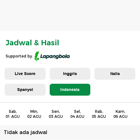
Jadwal & Hasil
Supported by:
Live Score
Inggris
Italia
Spanyol
Indonesia
Sab,
Min,
Sen,
Sel,
Rab,
Kam,
J
01 AGU
02 AGU
03 AGU
04 AGU
05 AGU
06 AGU
07
Tidak ada jadwal