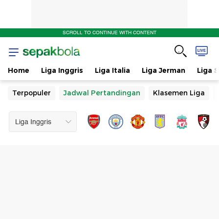
de
SCROLL TO CONTINUE WITH CONTENT
Home
Liga Inggris
Liga Italia
Liga Jerman
Liga 
Terpopuler
Jadwal Pertandingan
Klasemen Liga