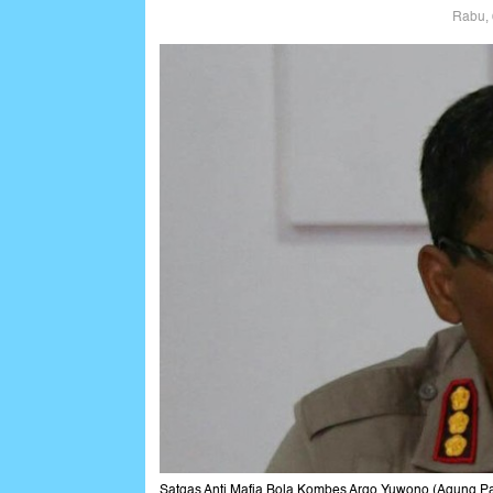
Rabu, 
Satgas Anti Mafia Bola Kombes Argo Yuwono (Agung P