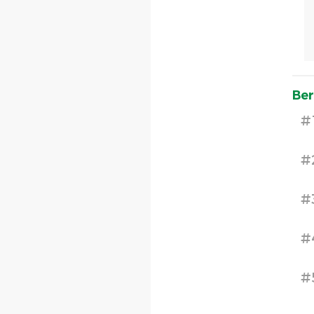
Ber
#
#
#
#
#