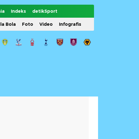
ia
Indeks
detikSport
ila Bola
Foto
Video
Infografis