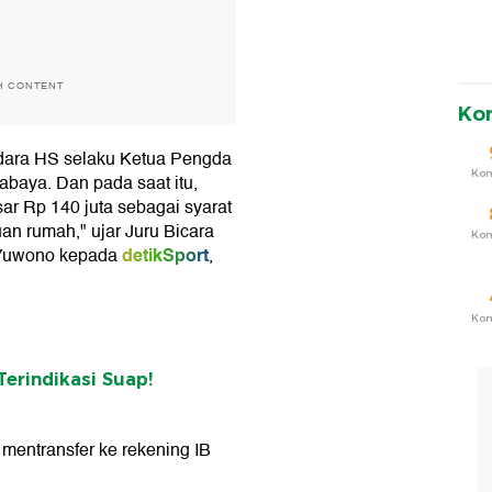
H CONTENT
Ko
udara HS selaku Ketua Pengda
Ko
abaya. Dan pada saat itu,
r Rp 140 juta sebagai syarat
n rumah," ujar Juru Bicara
Ko
detikSport
 Yuwono kepada
,
Ko
Terindikasi Suap!
mentransfer ke rekening IB