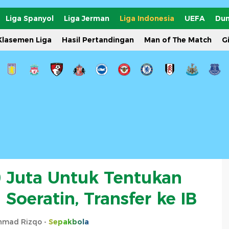
Liga Spanyol
Liga Jerman
Liga Indonesia
UEFA
Dun
Klasemen Liga
Hasil Pertandingan
Man of The Match
G
 Juta Untuk Tentukan
Soeratin, Transfer ke IB
hmad Rizqo -
Sepakbola