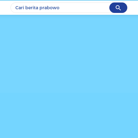
Cancel
Yang sedang ramai dicari
#1
data live draw sgp
#2
piala presiden 2026
#3
prabowo
#4
iran
#5
gempa hari ini
Promoted
Terakhir yang dicari
Loading...