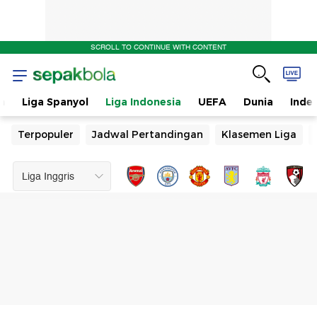
SCROLL TO CONTINUE WITH CONTENT
n
Liga Spanyol
Liga Indonesia
UEFA
Dunia
Inde
Terpopuler
Jadwal Pertandingan
Klasemen Liga