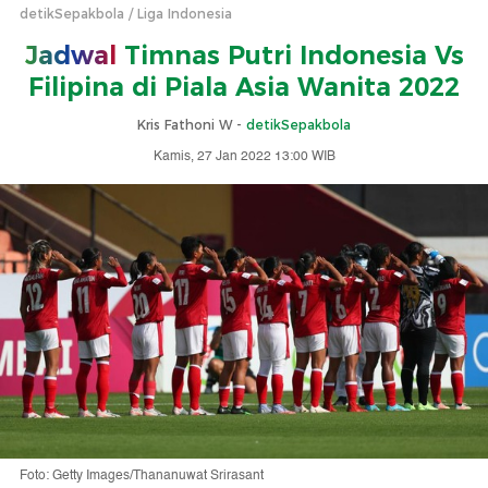
detikSepakbola
Liga Indonesia
Jadwal
Timnas Putri Indonesia Vs
Filipina di Piala Asia Wanita 2022
Kris Fathoni W -
detikSepakbola
Kamis, 27 Jan 2022 13:00 WIB
Foto: Getty Images/Thananuwat Srirasant