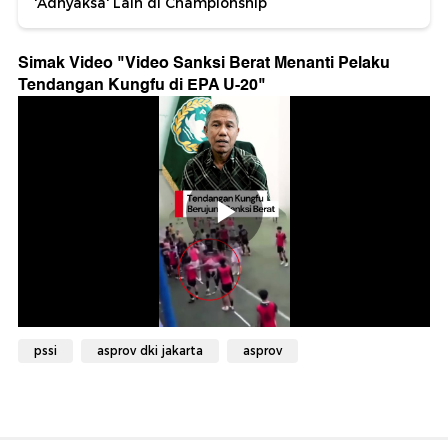
'Adhyaksa' Lain di Championship
Simak Video "
Video Sanksi Berat Menanti Pelaku
Tendangan Kungfu di EPA U-20
"
pssi
asprov dki jakarta
asprov