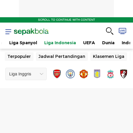
SCROLL TO CONTINUE WITH CONTENT
n
Liga Spanyol
Liga Indonesia
UEFA
Dunia
Inde
Terpopuler
Jadwal Pertandingan
Klasemen Liga