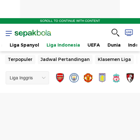
SCROLL TO CONTINUE WITH CONTENT
n
Liga Spanyol
Liga Indonesia
UEFA
Dunia
Inde
Terpopuler
Jadwal Pertandingan
Klasemen Liga