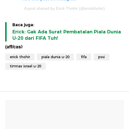
A post shared by Erick Thohir (@erickthohir)
Baca juga:
Erick: Gak Ada Surat Pembatalan Piala Dunia
U-20 dari FIFA Tuh!
(aff/cas)
erick thohir
piala dunia u-20
fifa
pssi
timnas israel u-20