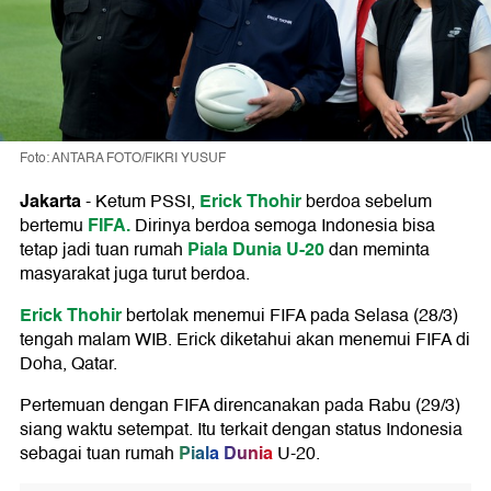
Foto: ANTARA FOTO/FIKRI YUSUF
Jakarta
Erick Thohir
-
Ketum PSSI,
berdoa sebelum
FIFA.
bertemu
Dirinya berdoa semoga Indonesia bisa
Piala Dunia U-20
tetap jadi tuan rumah
dan meminta
masyarakat juga turut berdoa.
Erick Thohir
bertolak menemui FIFA pada Selasa (28/3)
tengah malam WIB. Erick diketahui akan menemui FIFA di
Doha, Qatar.
Pertemuan dengan FIFA direncanakan pada Rabu (29/3)
siang waktu setempat. Itu terkait dengan status Indonesia
Piala Dunia
sebagai tuan rumah
U-20.