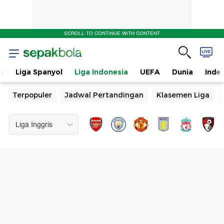
SCROLL TO CONTINUE WITH CONTENT
n
Liga Spanyol
Liga Indonesia
UEFA
Dunia
Inde
Terpopuler
Jadwal Pertandingan
Klasemen Liga