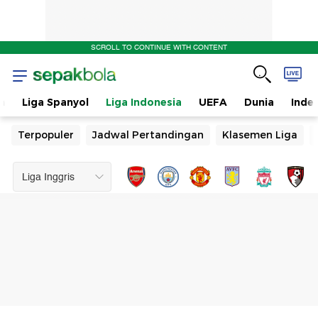
SCROLL TO CONTINUE WITH CONTENT
n
Liga Spanyol
Liga Indonesia
UEFA
Dunia
Inde
Terpopuler
Jadwal Pertandingan
Klasemen Liga