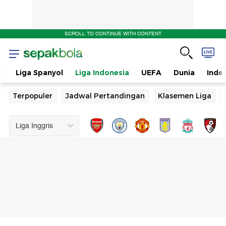
SCROLL TO CONTINUE WITH CONTENT
n
Liga Spanyol
Liga Indonesia
UEFA
Dunia
Inde
Terpopuler
Jadwal Pertandingan
Klasemen Liga