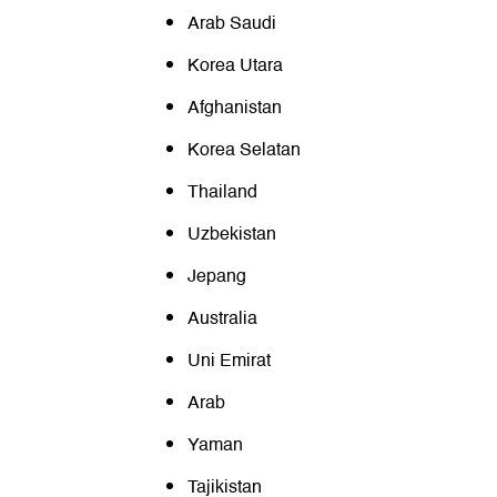
Arab Saudi
Korea Utara
Afghanistan
Korea Selatan
Thailand
Uzbekistan
Jepang
Australia
Uni Emirat
Arab
Yaman
Tajikistan