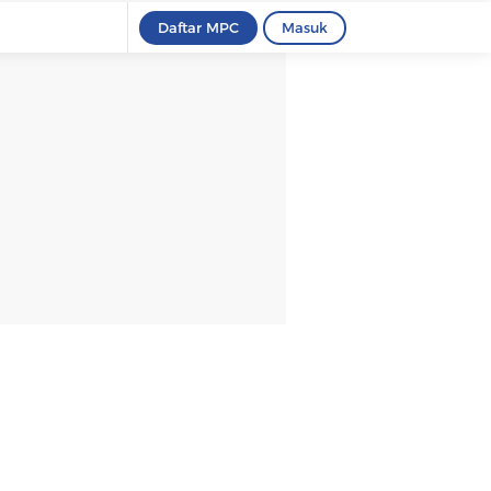
Daftar MPC
Masuk