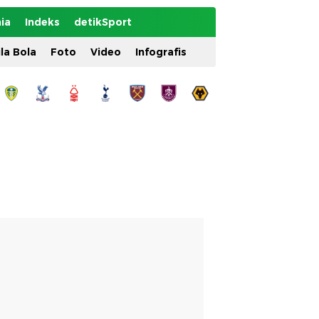
ia
Indeks
detikSport
ila Bola
Foto
Video
Infografis