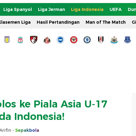
Liga Spanyol
Liga Jerman
Liga Indonesia
UEFA
Dun
Klasemen Liga
Hasil Pertandingan
Man of The Match
G
los ke Piala Asia U-17
da Indonesia!
Arifin -
Sepakbola