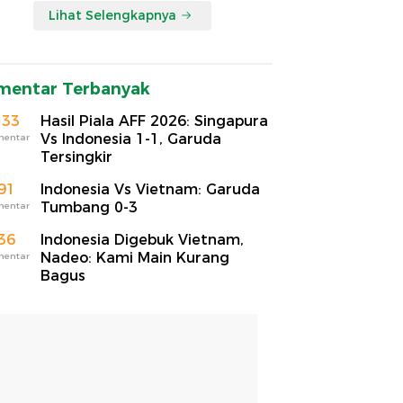
Lihat Selengkapnya
mentar Terbanyak
133
Hasil Piala AFF 2026: Singapura
Vs Indonesia 1-1, Garuda
mentar
Tersingkir
91
Indonesia Vs Vietnam: Garuda
Tumbang 0-3
mentar
36
Indonesia Digebuk Vietnam,
Nadeo: Kami Main Kurang
mentar
Bagus