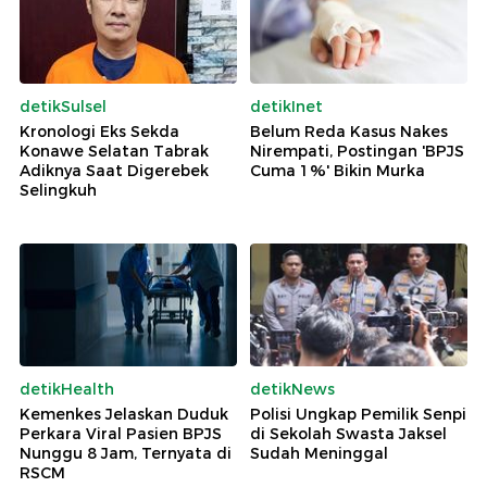
detikSulsel
detikInet
Kronologi Eks Sekda
Belum Reda Kasus Nakes
Konawe Selatan Tabrak
Nirempati, Postingan 'BPJS
Adiknya Saat Digerebek
Cuma 1%' Bikin Murka
Selingkuh
detikHealth
detikNews
Kemenkes Jelaskan Duduk
Polisi Ungkap Pemilik Senpi
Perkara Viral Pasien BPJS
di Sekolah Swasta Jaksel
Nunggu 8 Jam, Ternyata di
Sudah Meninggal
RSCM