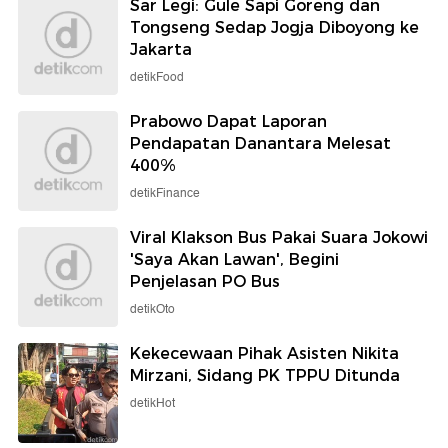
Sar Legi: Gule Sapi Goreng dan
Tongseng Sedap Jogja Diboyong ke
Jakarta
detikFood
Prabowo Dapat Laporan
Pendapatan Danantara Melesat
400%
detikFinance
Viral Klakson Bus Pakai Suara Jokowi
'Saya Akan Lawan', Begini
Penjelasan PO Bus
detikOto
Kekecewaan Pihak Asisten Nikita
Mirzani, Sidang PK TPPU Ditunda
detikHot