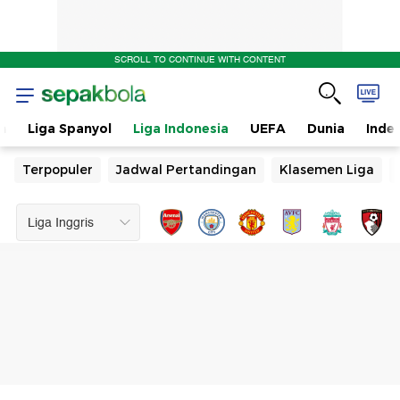
SCROLL TO CONTINUE WITH CONTENT
n
Liga Spanyol
Liga Indonesia
UEFA
Dunia
Inde
Terpopuler
Jadwal Pertandingan
Klasemen Liga