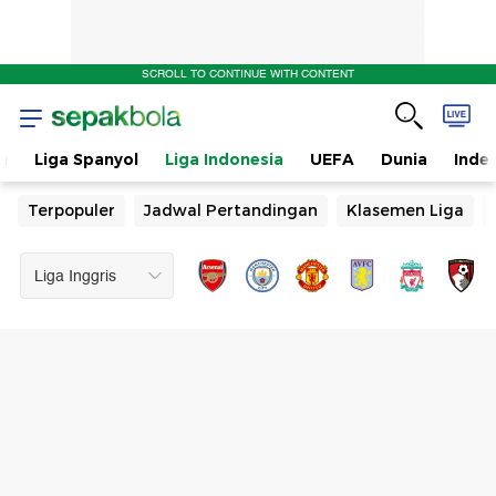
SCROLL TO CONTINUE WITH CONTENT
n
Liga Spanyol
Liga Indonesia
UEFA
Dunia
Inde
Terpopuler
Jadwal Pertandingan
Klasemen Liga