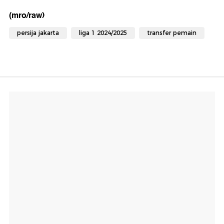
(mro/raw)
persija jakarta
liga 1 2024/2025
transfer pemain