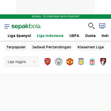
SCROLL TO CONTINUE WITH CONTENT
n
Liga Spanyol
Liga Indonesia
UEFA
Dunia
Inde
Terpopuler
Jadwal Pertandingan
Klasemen Liga