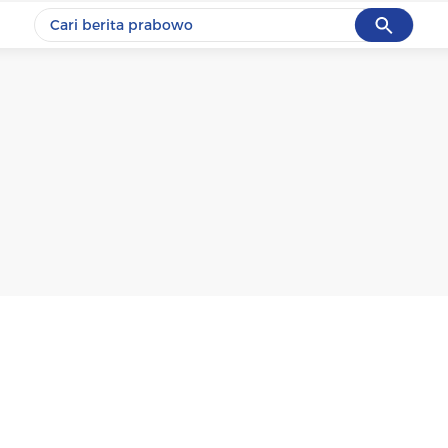
Cancel
Yang sedang ramai dicari
#1
data live draw sgp
#2
k-talk
#3
kebakaran
#4
prabowo
#5
gempa hari ini
Promoted
Terakhir yang dicari
Loading...