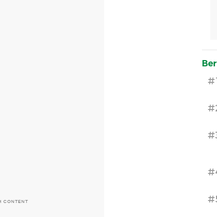
Ber
#
#
#
#
#
H CONTENT