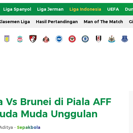
Liga Spanyol
Liga Jerman
Liga Indonesia
UEFA
Dun
Klasemen Liga
Hasil Pertandingan
Man of The Match
G
a Vs Brunei di Piala AFF
ruda Muda Unggulan
Aditya -
Sepakbola