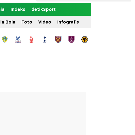
ia
Indeks
detikSport
ila Bola
Foto
Video
Infografis