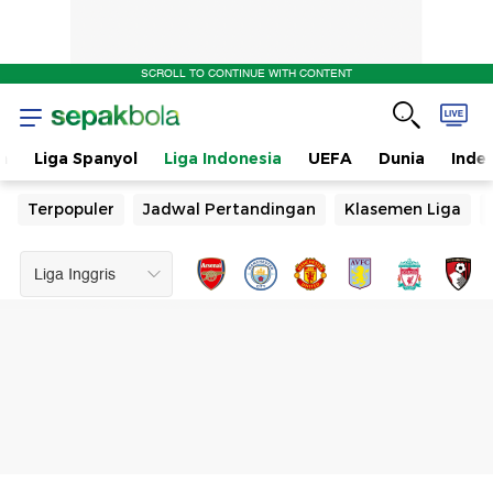
SCROLL TO CONTINUE WITH CONTENT
n
Liga Spanyol
Liga Indonesia
UEFA
Dunia
Inde
Terpopuler
Jadwal Pertandingan
Klasemen Liga