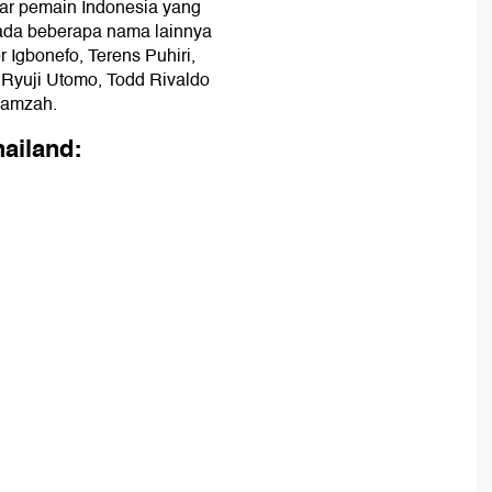
r pemain Indonesia yang
 ada beberapa nama lainnya
r Igbonefo, Terens Puhiri,
, Ryuji Utomo, Todd Rivaldo
Hamzah.
hailand: