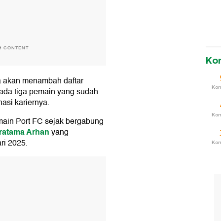
H CONTENT
Ko
a akan menambah daftar
Ko
 ada tiga pemain yang sudah
asi kariernya.
Ko
main Port FC sejak bergabung
ratama Arhan
yang
ri 2025.
Ko
T