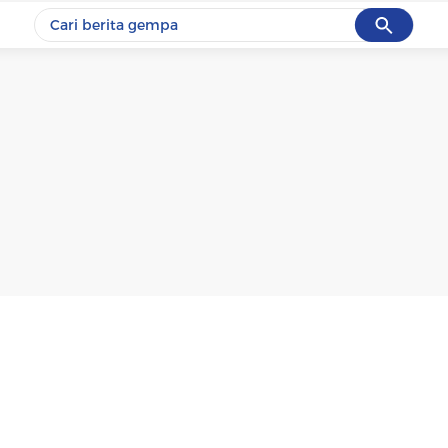
Cancel
Yang sedang ramai dicari
#1
gempa hari ini
#2
gempa
#3
prabowo
#4
iran
#5
demo
Promoted
Terakhir yang dicari
Loading...