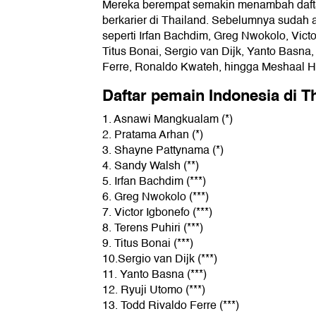
Mereka berempat semakin menambah dafta
berkarier di Thailand. Sebelumnya sudah
seperti Irfan Bachdim, Greg Nwokolo, Victo
Titus Bonai, Sergio van Dijk, Yanto Basna
Ferre, Ronaldo Kwateh, hingga Meshaal 
Daftar pemain Indonesia di T
1. Asnawi Mangkualam (*)
2. Pratama Arhan (*)
3. Shayne Pattynama (*)
4. Sandy Walsh (**)
5. Irfan Bachdim (***)
6. Greg Nwokolo (***)
7. Victor Igbonefo (***)
8. Terens Puhiri (***)
9. Titus Bonai (***)
10.Sergio van Dijk (***)
11. Yanto Basna (***)
12. Ryuji Utomo (***)
13. Todd Rivaldo Ferre (***)