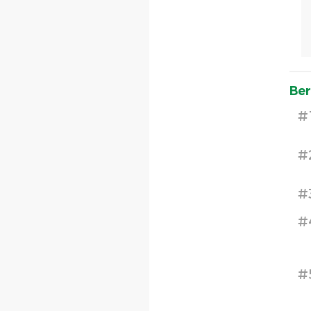
Ber
#
#
#
#
#