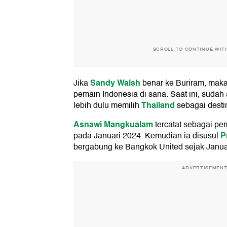
SCROLL TO CONTINUE WIT
Sandy Walsh
Jika
benar ke Buriram, mak
pemain Indonesia di sana. Saat ini, sudah
Thailand
lebih dulu memilih
sebagai destin
Asnawi Mangkualam
tercatat sebagai pe
P
pada Januari 2024. Kemudian ia disusul
bergabung ke Bangkok United sejak Janua
ADVERTISEMEN