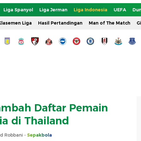
Liga Spanyol
Liga Jerman
Liga Indonesia
UEFA
Dun
Klasemen Liga
Hasil Pertandingan
Man of The Match
G
ambah Daftar Pemain
ia di Thailand
 Robbani -
Sepakbola