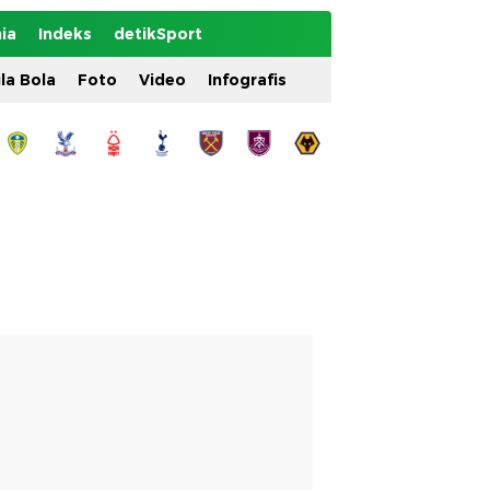
ia
Indeks
detikSport
ila Bola
Foto
Video
Infografis