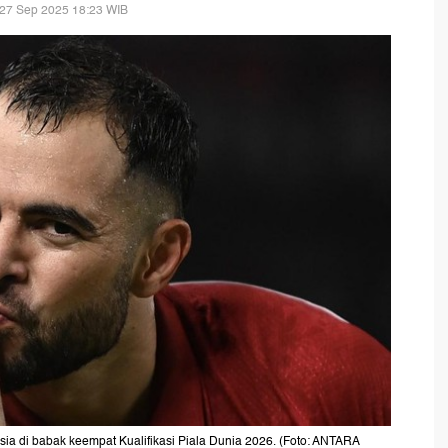
 27 Sep 2025 18:23 WIB
ia di babak keempat Kualifikasi Piala Dunia 2026. (Foto: ANTARA