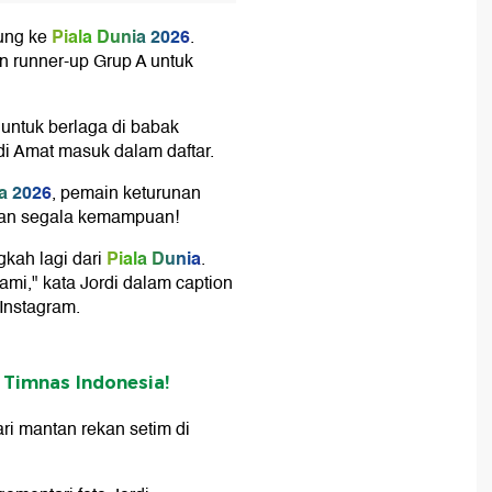
Piala Dunia 2026
ung ke
.
n runner-up Grup A untuk
untuk berlaga di babak
rdi Amat masuk dalam daftar.
a 2026
, pemain keturunan
hkan segala kemampuan!
Piala Dunia
gkah lagi dari
.
mi," kata Jordi dalam caption
Instagram.
 Timnas Indonesia!
i mantan rekan setim di