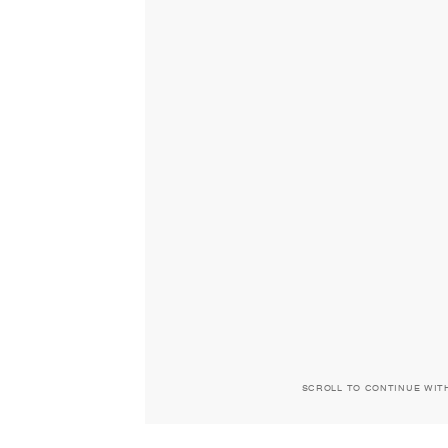
SCROLL TO CONTINUE WIT