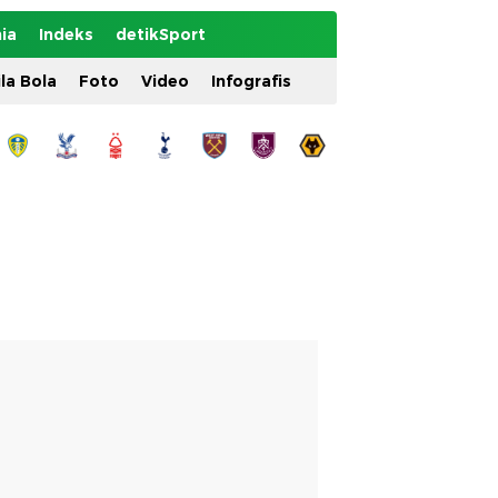
ia
Indeks
detikSport
ila Bola
Foto
Video
Infografis