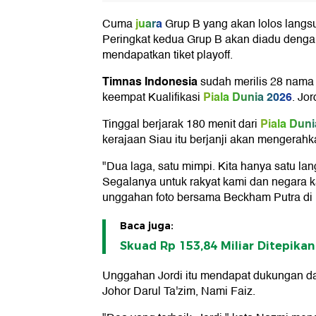
juara
Cuma
Grup B yang akan lolos langs
Peringkat kedua Grup B akan diadu denga
mendapatkan tiket playoff.
Timnas Indonesia
sudah merilis 28 nama 
Piala Dunia 2026
keempat Kualifikasi
. Jo
Piala Duni
Tinggal berjarak 180 menit dari
kerajaan Siau itu berjanji akan mengera
"Dua laga, satu mimpi. Kita hanya satu lan
Segalanya untuk rakyat kami dan negara ka
unggahan foto bersama Beckham Putra di 
Baca juga:
Skuad Rp 153,84 Miliar Ditepikan
Unggahan Jordi itu mendapat dukungan dar
Johor Darul Ta'zim, Nami Faiz.