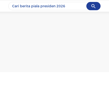
Cancel
Yang sedang ramai dicari
#1
data live draw sgp
#2
piala presiden 2026
#3
prabowo
#4
iran
#5
gempa hari ini
Promoted
Terakhir yang dicari
Loading...