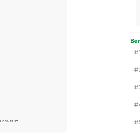
Ber
#
#
#
#
#
H CONTENT