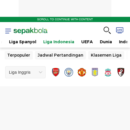
SCROLL TO CONTINUE WITH CONTENT
n
Liga Spanyol
Liga Indonesia
UEFA
Dunia
Inde
Terpopuler
Jadwal Pertandingan
Klasemen Liga