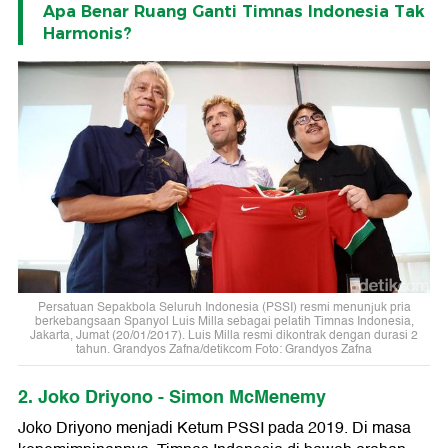
Apa Benar Ruang Ganti Timnas Indonesia Tak
Harmonis?
Persatuan Sepakbola Seluruh Indonesia (PSSI) resmi menunjuk pria
berkebangsaan Spanyol Luis Milla sebagai pelatih Timnas Indonesia,
Jakarta, Jumat (20/01/2017). Luis Milla resmi dikontrak dengan durasi 2
tahun. Grandyos Zafna/detikcom Foto: Grandyos Zafna
2. Joko Driyono - Simon McMenemy
Joko Driyono menjadi Ketum PSSI pada 2019. Di masa