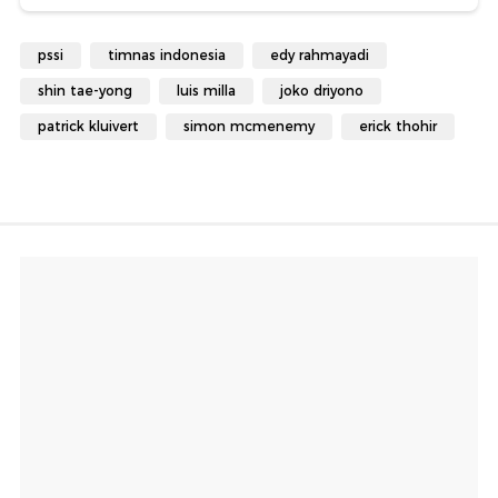
pssi
timnas indonesia
edy rahmayadi
shin tae-yong
luis milla
joko driyono
patrick kluivert
simon mcmenemy
erick thohir