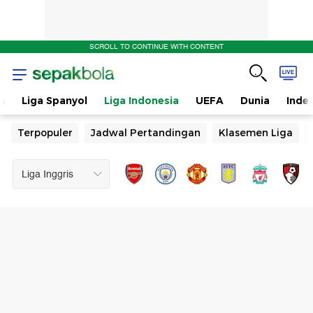
SCROLL TO CONTINUE WITH CONTENT
n
Liga Spanyol
Liga Indonesia
UEFA
Dunia
Inde
Terpopuler
Jadwal Pertandingan
Klasemen Liga