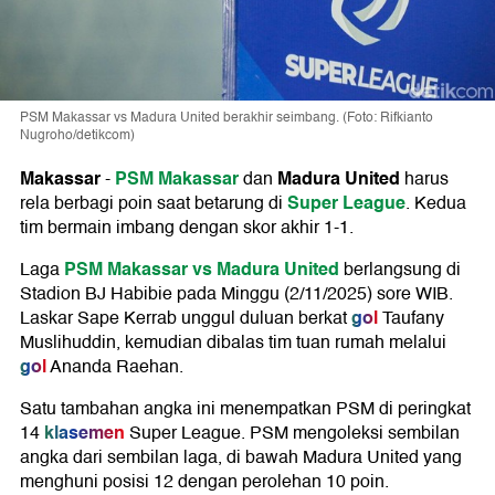
PSM Makassar vs Madura United berakhir seimbang. (Foto: Rifkianto
Nugroho/detikcom)
Makassar
PSM Makassar
Madura United
-
dan
harus
Super League
rela berbagi poin saat betarung di
. Kedua
tim bermain imbang dengan skor akhir 1-1.
PSM Makassar vs Madura United
Laga
berlangsung di
Stadion BJ Habibie pada Minggu (2/11/2025) sore WIB.
gol
Laskar Sape Kerrab unggul duluan berkat
Taufany
Muslihuddin, kemudian dibalas tim tuan rumah melalui
gol
Ananda Raehan.
Satu tambahan angka ini menempatkan PSM di peringkat
klasemen
14
Super League. PSM mengoleksi sembilan
angka dari sembilan laga, di bawah Madura United yang
menghuni posisi 12 dengan perolehan 10 poin.