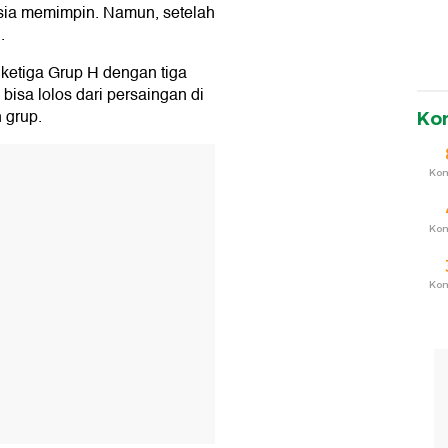
ia memimpin. Namun, setelah
.
 ketiga Grup H dengan tiga
bisa lolos dari persaingan di
 grup.
Ko
T
Ko
Ko
Ko