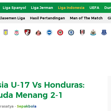
Liga Spanyol
Liga Jerman
Liga Indonesia
UEFA
Dun
Klasemen Liga
Hasil Pertandingan
Man of The Match
G
ia U-17 Vs Honduras:
uda Menang 2-1
rasatya -
Sepakbola