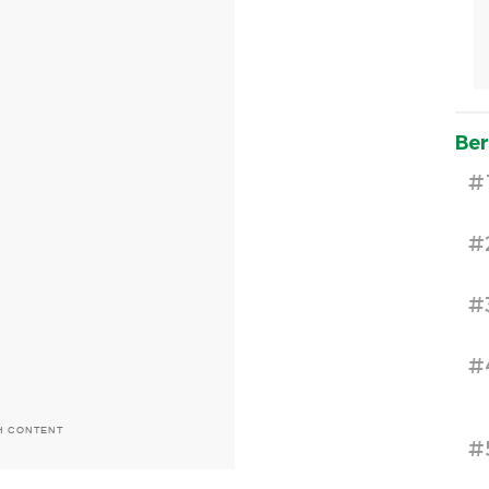
Ber
#
#
#
#
H CONTENT
#