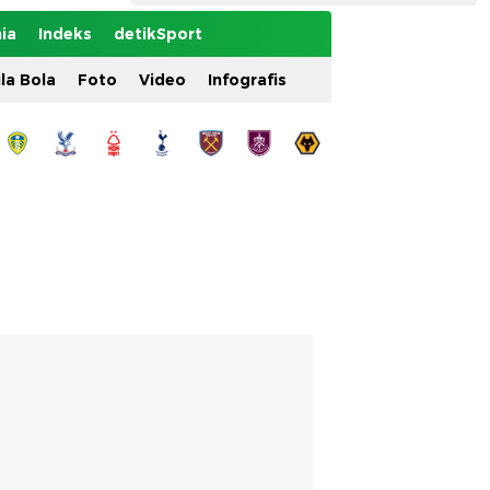
ia
Indeks
detikSport
ila Bola
Foto
Video
Infografis