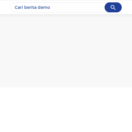
Cancel
Yang sedang ramai dicari
#1
gempa hari ini
#2
gempa
#3
iran
#4
demo
#5
prabowo
Promoted
Terakhir yang dicari
Loading...