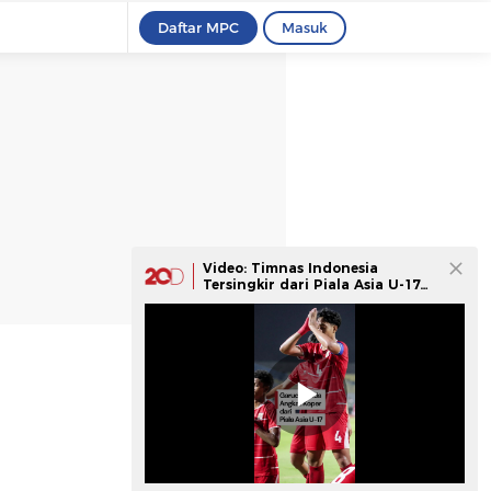
Daftar MPC
Masuk
Video: Timnas Indonesia
Tersingkir dari Piala Asia U-17
2026