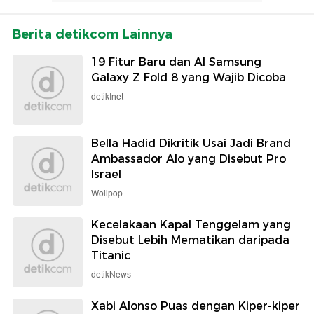
Berita detikcom Lainnya
19 Fitur Baru dan AI Samsung
Galaxy Z Fold 8 yang Wajib Dicoba
detikInet
Bella Hadid Dikritik Usai Jadi Brand
Ambassador Alo yang Disebut Pro
Israel
Wolipop
Kecelakaan Kapal Tenggelam yang
Disebut Lebih Mematikan daripada
Titanic
detikNews
Xabi Alonso Puas dengan Kiper-kiper