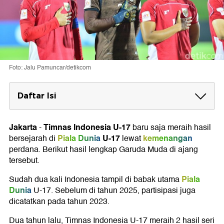
Foto: Jalu Pamuncar/detikcom
Daftar Isi
Hasil Timnas Indonesia U-17 di Piala Dunia
U-17
Jakarta
Timnas Indonesia U-17
-
baru saja meraih hasil
Piala Dunia
U-17
kemenangan
bersejarah di
lewat
perdana. Berikut hasil lengkap Garuda Muda di ajang
tersebut.
Piala
Sudah dua kali Indonesia tampil di babak utama
Dunia
U-17. Sebelum di tahun 2025, partisipasi juga
dicatatkan pada tahun 2023.
Dua tahun lalu, Timnas Indonesia U-17 meraih 2 hasil seri