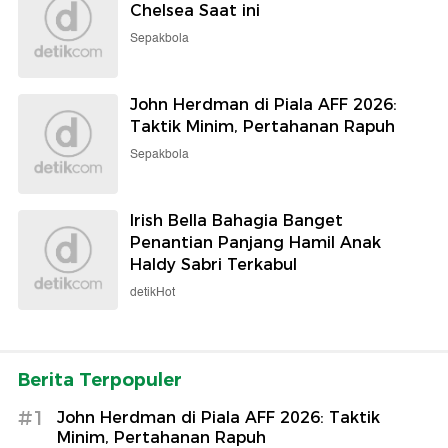
Chelsea Saat ini
Sepakbola
John Herdman di Piala AFF 2026:
Taktik Minim, Pertahanan Rapuh
Sepakbola
Irish Bella Bahagia Banget
Penantian Panjang Hamil Anak
Haldy Sabri Terkabul
detikHot
Berita Terpopuler
#1
John Herdman di Piala AFF 2026: Taktik
Minim, Pertahanan Rapuh