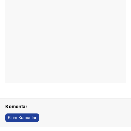
Komentar
Kirim Komentar