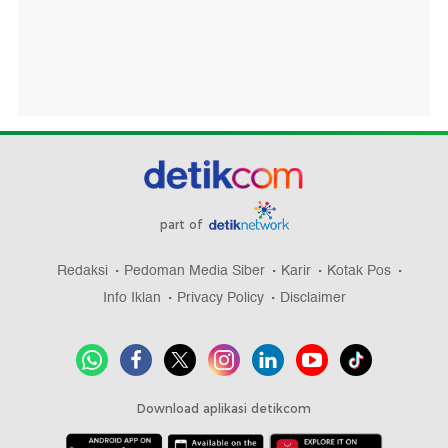
part of
Redaksi
Pedoman Media Siber
Karir
Kotak Pos
Info Iklan
Privacy Policy
Disclaimer
Download aplikasi detikcom