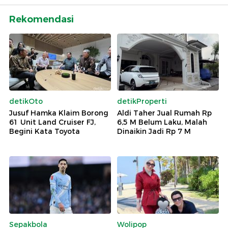
Rekomendasi
detikOto
detikProperti
Jusuf Hamka Klaim Borong
Aldi Taher Jual Rumah Rp
61 Unit Land Cruiser FJ,
6,5 M Belum Laku, Malah
Begini Kata Toyota
Dinaikin Jadi Rp 7 M
Sepakbola
Wolipop