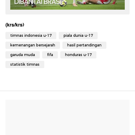
(krs/krs)
timnas indonesia u-17
piala dunia u-17
kemenangan bersejarah
hasil pertandingan
garuda muda
fifa
honduras u-17
statistik timnas