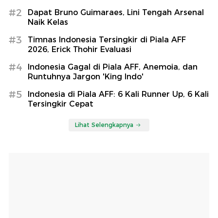
#2
Dapat Bruno Guimaraes, Lini Tengah Arsenal
Naik Kelas
#3
Timnas Indonesia Tersingkir di Piala AFF
2026, Erick Thohir Evaluasi
#4
Indonesia Gagal di Piala AFF, Anemoia, dan
Runtuhnya Jargon 'King Indo'
#5
Indonesia di Piala AFF: 6 Kali Runner Up, 6 Kali
Tersingkir Cepat
Lihat Selengkapnya