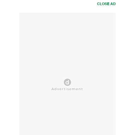
CLOSE AD