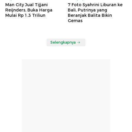
Man City Jual Tijjani
7 Foto Syahrini Liburan ke
Reijnders, Buka Harga
Bali, Putrinya yang
Mulai Rp 1,3 Triliun
Beranjak Balita Bikin
Gemas
Selengkapnya