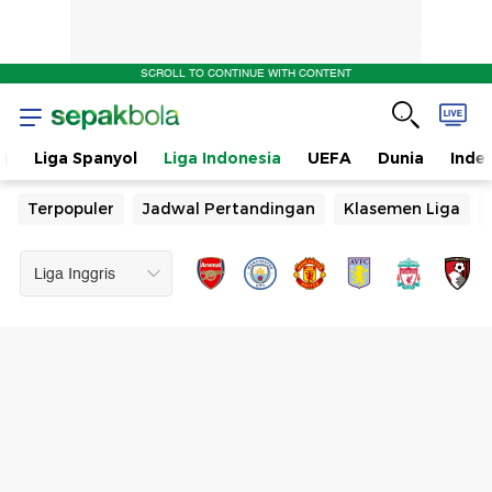
SCROLL TO CONTINUE WITH CONTENT
n
Liga Spanyol
Liga Indonesia
UEFA
Dunia
Inde
Terpopuler
Jadwal Pertandingan
Klasemen Liga