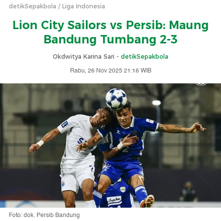
detikSepakbola
Liga Indonesia
Lion City Sailors vs Persib: Maung
Bandung Tumbang 2-3
Okdwitya Karina Sari -
detikSepakbola
Rabu, 26 Nov 2025 21:16 WIB
Foto: dok. Persib Bandung