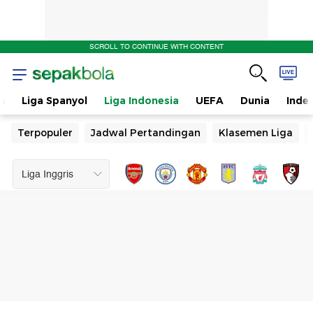
SCROLL TO CONTINUE WITH CONTENT
n
Liga Spanyol
Liga Indonesia
UEFA
Dunia
Inde
Terpopuler
Jadwal Pertandingan
Klasemen Liga