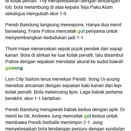
di kotak penalti. Thy menyelesaikan dengan tendangan
lob, bola melambung di atas kepala Teja Paku Alam
sekaligus mengubah skor 1-0.
Persib Bandung langsung merespons. Hanya dua menit
gol
berselang, Frans Putros mencetak
penyama untuk
menyeimbangkan kedudukan jadi 1-1.
Thom Haye meneruskan sepak pojok pendek dari sayap
kanan. Bola di alirkan ke luar kotak penalti, lalu disambut
Putros dengan sepakan mendatar akurat ke sudut bawah
gawang
.
Lion City Sailors terus menekan Persib. Song Ui-young
menebar ancaman dengan sepakan kaki kanan dari tepi
kotak penalti. Bola melenceng tipis. Laga babak pertama
berakhir, skor 1-1 bertahan.
Persib Bandung mengawali babak kedua dengan apik. Di
gol
menit ke-56, Andrews Jung mencetak
kedua untuk
membawa Persib berbalik memimpin 2-1. Jung
menyelesaikan bola tendangan penjuru dengan sundulan