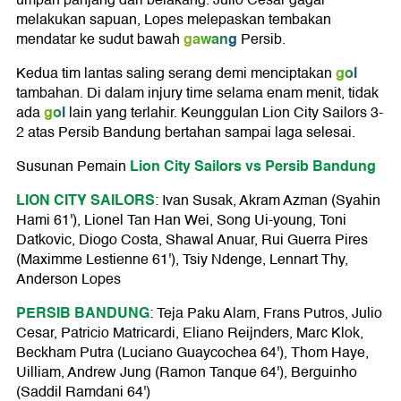
umpan panjang dari belakang. Julio Cesar gagal
melakukan sapuan, Lopes melepaskan tembakan
gawang
mendatar ke sudut bawah
Persib.
gol
Kedua tim lantas saling serang demi menciptakan
tambahan. Di dalam injury time selama enam menit, tidak
gol
ada
lain yang terlahir. Keunggulan Lion City Sailors 3-
2 atas Persib Bandung bertahan sampai laga selesai.
Lion City Sailors vs Persib Bandung
Susunan Pemain
LION CITY SAILORS
: Ivan Susak, Akram Azman (Syahin
Hami 61'), Lionel Tan Han Wei, Song Ui-young, Toni
Datkovic, Diogo Costa, Shawal Anuar, Rui Guerra Pires
(Maximme Lestienne 61'), Tsiy Ndenge, Lennart Thy,
Anderson Lopes
PERSIB BANDUNG
: Teja Paku Alam, Frans Putros, Julio
Cesar, Patricio Matricardi, Eliano Reijnders, Marc Klok,
Beckham Putra (Luciano Guaycochea 64'), Thom Haye,
Uilliam, Andrew Jung (Ramon Tanque 64'), Berguinho
(Saddil Ramdani 64')