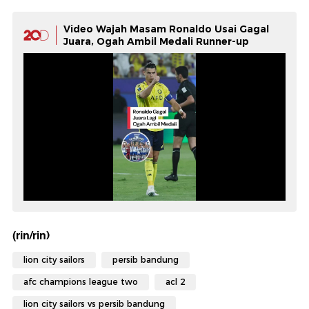
Video Wajah Masam Ronaldo Usai Gagal
Juara, Ogah Ambil Medali Runner-up
(rin/rin)
lion city sailors
persib bandung
afc champions league two
acl 2
lion city sailors vs persib bandung