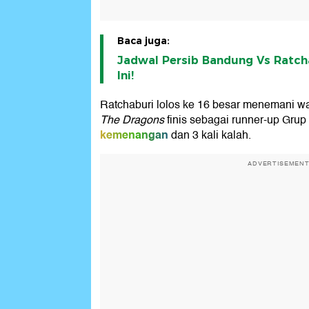
Baca juga:
Jadwal Persib Bandung Vs Ratch
Ini!
Ratchaburi lolos ke 16 besar menemani 
The Dragons
finis sebagai runner-up Grup 
kemenangan
dan 3 kali kalah.
ADVERTISEMEN