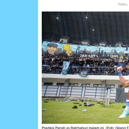
Rabu, 
Prediksi Persib vs Ratchaburi malam ini. (Foto: Gilang 