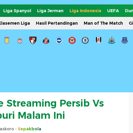
Liga Spanyol
Liga Jerman
Liga Indonesia
UEFA
Dun
Klasemen Liga
Hasil Pertandingan
Man of The Match
G
ve Streaming Persib Vs
uri Malam Ini
askoro -
Sepakbola