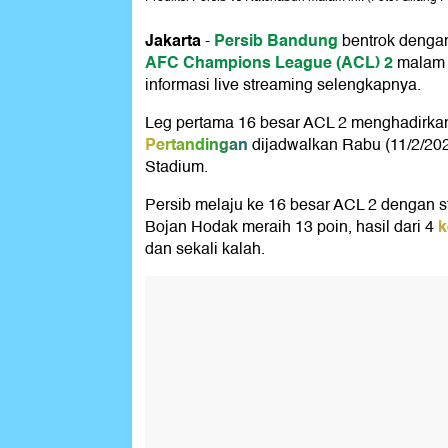
Jakarta
Persib Bandung
-
bentrok deng
AFC Champions League (ACL) 2
malam i
informasi live streaming selengkapnya.
Leg pertama 16 besar ACL 2 menghadirka
Pertandingan
dijadwalkan Rabu (11/2/20
Stadium.
Persib melaju ke 16 besar ACL 2 dengan s
k
Bojan Hodak meraih 13 poin, hasil dari 4
dan sekali kalah.