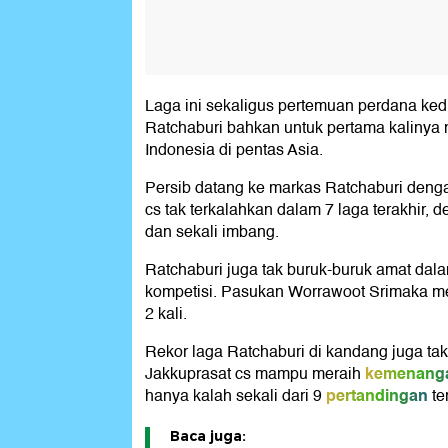
Laga ini sekaligus pertemuan perdana ked
Ratchaburi bahkan untuk pertama kalinya
Indonesia di pentas Asia.
Persib datang ke markas Ratchaburi denga
cs tak terkalahkan dalam 7 laga terakhir, d
dan sekali imbang.
Ratchaburi juga tak buruk-buruk amat dala
kompetisi. Pasukan Worrawoot Srimaka me
2 kali.
Rekor laga Ratchaburi di kandang juga ta
kemenang
Jakkuprasat cs mampu meraih
pertandingan
hanya kalah sekali dari 9
te
Baca juga: