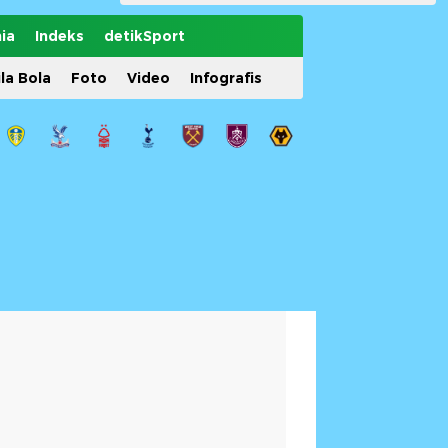
ia
Indeks
detikSport
ila Bola
Foto
Video
Infografis