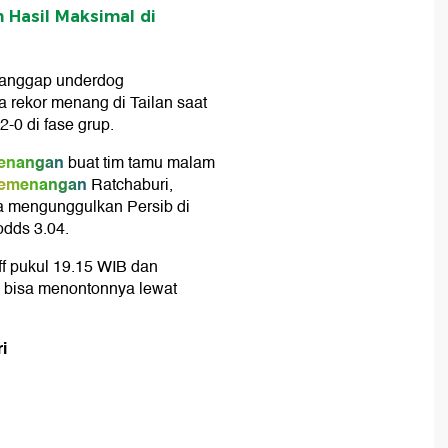
 Hasil Maksimal di
dianggap underdog
 rekor menang di Tailan saat
-0 di fase grup.
enangan
buat tim tamu malam
emenangan
Ratchaburi,
a mengunggulkan Persib di
odds 3.04.
ff pukul 19.15 WIB dan
 bisa menontonnya lewat
i