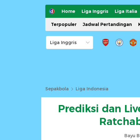
Home
Liga Inggris
Liga Italia
Terpopuler
Jadwal Pertandingan
Sepakbola
Liga Indonesia
Prediksi dan Li
Ratchab
Bayu B