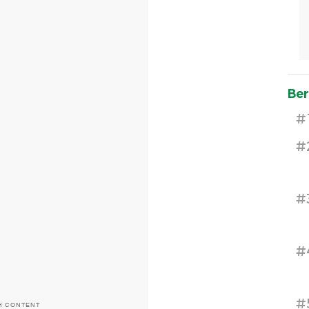
Ber
#
#
#
#
#
H CONTENT