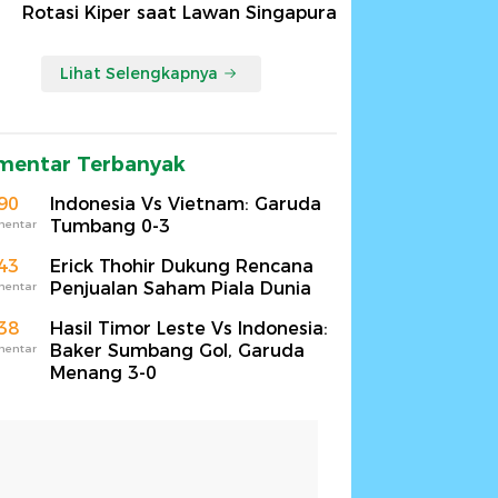
Rotasi Kiper saat Lawan Singapura
Lihat Selengkapnya
mentar Terbanyak
90
Indonesia Vs Vietnam: Garuda
Tumbang 0-3
mentar
43
Erick Thohir Dukung Rencana
Penjualan Saham Piala Dunia
mentar
38
Hasil Timor Leste Vs Indonesia:
Baker Sumbang Gol, Garuda
mentar
Menang 3-0