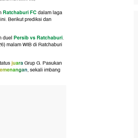
Ratchaburi FC
an
dalam laga
ni. Berikut prediksi dan
Persib vs Ratchaburi
n duel
.
26) malam WIB di Ratchaburi
juara
tatus
Grup G. Pasukan
emenangan
, sekali imbang